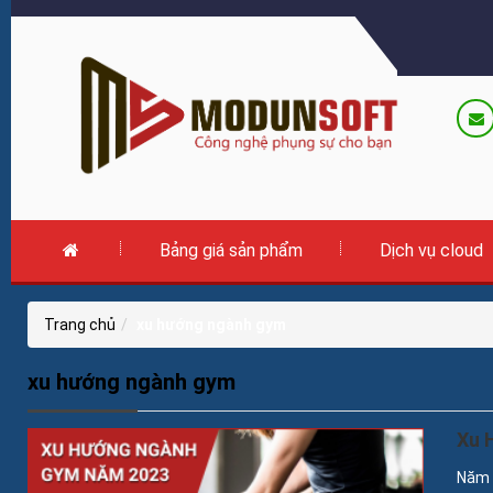
Bảng giá sản phẩm
Dịch vụ cloud
Trang chủ
xu hướng ngành gym
xu hướng ngành gym
Xu 
Năm 