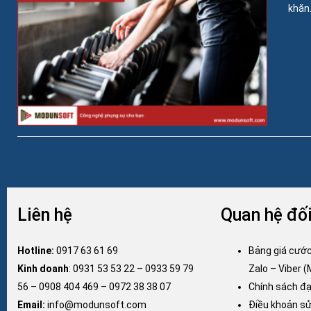
khăn..
Liên hệ
Quan hệ đối
Hotline:
0917 63 61 69
Bảng giá cướ
Kinh doanh
:
0931 53 53 22
–
0933 59 79
Zalo – Viber (
56
–
0908 404 469
–
0972 38 38 07
Chính sách đạ
Email:
info@modunsoft.com
Điều khoản s