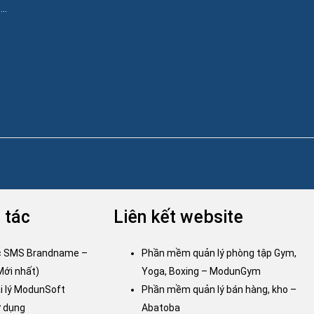
..
 tác
Liên kết website
c SMS Brandname –
Phần mềm quản lý phòng tập Gym,
Mới nhất)
Yoga, Boxing – ModunGym
i lý ModunSoft
Phần mềm quản lý bán hàng, kho –
ử dụng
Abatoba