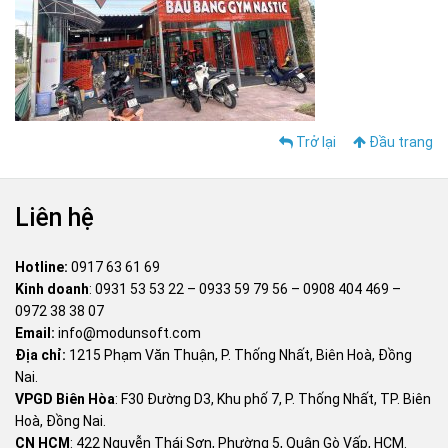
Trở lại
Đầu trang
Liên hệ
Hotline:
0917 63 61 69
Kinh doanh
:
0931 53 53 22
–
0933 59 79 56
–
0908 404 469
–
0972 38 38 07
Email:
info@modunsoft.com
Địa chỉ:
1215 Phạm Văn Thuận, P. Thống Nhất, Biên Hoà, Đồng
Nai.
VPGD Biên Hòa
: F30 Đường D3, Khu phố 7, P. Thống Nhất, TP. Biên
Hoà, Đồng Nai.
CN HCM
: 422 Nguyễn Thái Sơn, Phường 5, Quận Gò Vấp, HCM.