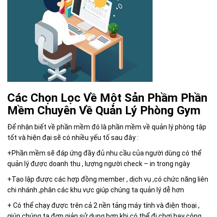
Các Chọn Lọc Về Một Sản Phầm Phần
Mềm Chuyên Về Quản Lý Phòng Gym
Để nhận biết về phần mềm đó là phần mềm về quản lý phòng tập
tốt và hiện đại sẽ có nhiều yếu tố sau đây :
+Phần mềm sẽ đáp ứng đầy đủ nhu cầu của người dùng có thể
quản lý được doanh thu , lượng người check – in trong ngày
+Tạo lập được các hợp đồng member , dịch vụ ,có chức năng liên
chi nhánh ,phân các khu vực giúp chúng ta quản lý dễ hơn
+ Có thể chạy được trên cả 2 nền tảng máy tính và điện thoại ,
giúp chúng ta đơn giản sử dụng hơn khi có thể đi chơi hay công