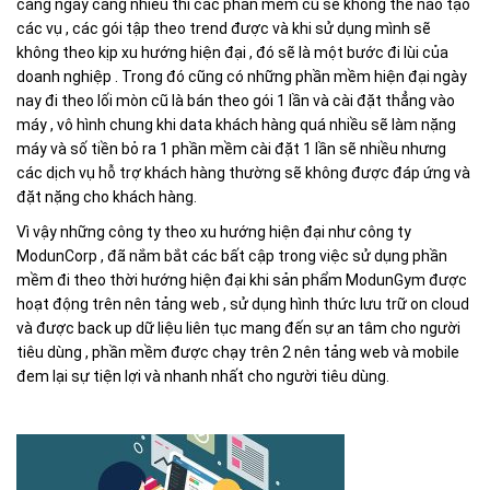
càng ngày càng nhiều thì các phần mềm cũ sẽ không thể nào tạo
các vụ , các gói tập theo trend được và khi sử dụng mình sẽ
không theo kịp xu hướng hiện đại , đó sẽ là một bước đi lùi của
doanh nghiệp . Trong đó cũng có những phần mềm hiện đại ngày
nay đi theo lối mòn cũ là bán theo gói 1 lần và cài đặt thẳng vào
máy , vô hình chung khi data khách hàng quá nhiều sẽ làm nặng
máy và số tiền bỏ ra 1 phần mềm cài đặt 1 lần sẽ nhiều nhưng
các dịch vụ hỗ trợ khách hàng thường sẽ không được đáp ứng và
đặt nặng cho khách hàng.
Vì vậy những công ty theo xu hướng hiện đại như công ty
ModunCorp , đã nắm bắt các bất cập trong việc sử dụng phần
mềm đi theo thời hướng hiện đại khi sản phẩm ModunGym được
hoạt động trên nên tảng web , sử dụng hình thức lưu trữ on cloud
và được back up dữ liệu liên tục mang đến sự an tâm cho người
tiêu dùng , phần mềm được chạy trên 2 nên tảng web và mobile
đem lại sự tiện lợi và nhanh nhất cho người tiêu dùng.