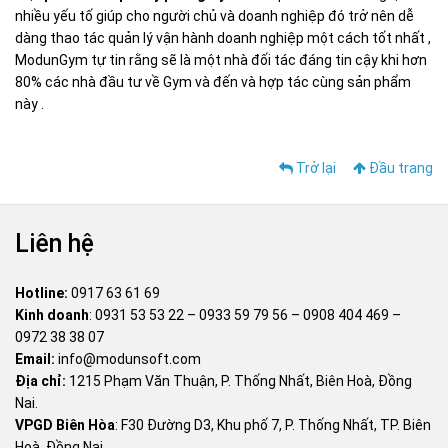
nhiều yếu tố giúp cho người chủ và doanh nghiệp đó trở nên dễ
dàng thao tác quản lý vận hành doanh nghiệp một cách tốt nhất ,
ModunGym tự tin rằng sẽ là một nhà đối tác đáng tin cậy khi hơn
80% các nhà đầu tư về Gym và đến và hợp tác cùng sản phẩm
này .
Trở lại
Đầu trang
Liên hệ
Hotline:
0917 63 61 69
Kinh doanh
:
0931 53 53 22
–
0933 59 79 56
–
0908 404 469
–
0972 38 38 07
Email:
info@modunsoft.com
Địa chỉ:
1215 Phạm Văn Thuận, P. Thống Nhất, Biên Hoà, Đồng
Nai.
VPGD Biên Hòa
: F30 Đường D3, Khu phố 7, P. Thống Nhất, TP. Biên
Hoà, Đồng Nai.