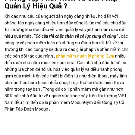
Quản Lý Hiệu Quả ?
Khi các nhu cầu của người dân ngày càng nhiều , họ đến với
phòng tập ngày càng nhiều hơn đây cũng là lúc mà các chủ đầu
tư thường khá đau đầu về việc quản lý và vận hành làm sao để
hiệu quả nhất .
“Có cầu thì chắc chắn sẽ có lực cung đi cùng”
, các
công ty về phần mềm luôn có những sự đánh hơi rất tốt về thị
trường khi các công ty sẽ đưa ra các giải pháp và phần mềm cho
các bên đối tác của mình ,
phần mềm quản lý phòng Gym
nhiều
đến mức như nấm mọc lên sau mưa . Các nhà chủ đầu tư sẽ có
những lựa chọn để tối ưu hóa việc quản lý và điều hành phòng
gym của mình trên các thiết bị điện tử như điện thoại , máy tính ,
chỉ cần 1 cú bấm hoặc nhấp chuột mọi thứ sẽ được hiển thị và
năm trong tay bạn . Trong đó có 1 phần mềm mà gần như hơn
80% các nhà đầu tư về ngành sức khỏe này trên thị trường Việt
Nam đều tìm đến đó là phần mềm ModunGym đến Công Ty Cổ
Phần Tập Đoàn Modun .