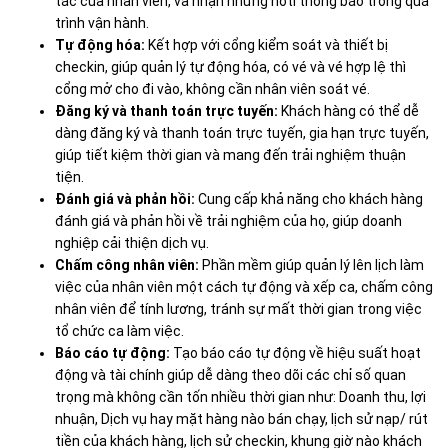
tác của nhân viên, và nhận những noti thông báo trong quá
trình vận hành.
Tự động hóa:
Kết hợp với cổng kiểm soát và thiết bị
checkin, giúp quản lý tự động hóa, có vé và vé hợp lệ thì
cổng mở cho đi vào, không cần nhân viên soát vé.
Đăng ký và thanh toán trực tuyến:
Khách hàng có thể dễ
dàng đăng ký và thanh toán trực tuyến, gia hạn trực tuyến,
giúp tiết kiệm thời gian và mang đến trải nghiệm thuận
tiện.
Đánh giá và phản hồi:
Cung cấp khả năng cho khách hàng
đánh giá và phản hồi về trải nghiệm của họ, giúp doanh
nghiệp cải thiện dịch vụ.
Chấm công nhân viên:
Phần mềm giúp quản lý lên lịch làm
việc của nhân viên một cách tự động và xếp ca, chấm công
nhân viên để tính lương, tránh sự mất thời gian trong việc
tổ chức ca làm việc.
Báo cáo tự động:
Tạo báo cáo tự động về hiệu suất hoạt
động và tài chính giúp dễ dàng theo dõi các chỉ số quan
trọng mà không cần tốn nhiều thời gian như: Doanh thu, lợi
nhuận, Dịch vụ hay mặt hàng nào bán chạy, lịch sử nạp/ rút
tiền của khách hàng, lịch sử checkin, khung giờ nào khách