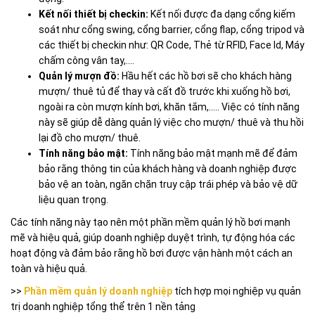
Kết nối thiết bị checkin:
Kết nối được đa dạng cổng kiếm
soát như cổng swing, cổng barrier, cổng flap, cổng tripod và
các thiết bị checkin như: QR Code, Thẻ từ RFID, Face Id, Máy
chấm công vân tay,….
Quản lý mượn đồ:
Hầu hết các hồ bơi sẽ cho khách hàng
mượn/ thuê tủ để thay và cất đồ trước khi xuống hồ bơi,
ngoài ra còn mượn kính bơi, khăn tắm,….. Việc có tính năng
này sẽ giúp dễ dàng quản lý việc cho mượn/ thuê và thu hồi
lại đồ cho mượn/ thuê.
Tính năng bảo mật:
Tính năng bảo mật mạnh mẽ để đảm
bảo rằng thông tin của khách hàng và doanh nghiệp được
bảo vệ an toàn, ngăn chặn truy cập trái phép và bảo vệ dữ
liệu quan trọng.
Các tính năng này tạo nên một phần mềm quản lý hồ bơi mạnh
mẽ và hiệu quả, giúp doanh nghiệp duyệt trình, tự động hóa các
hoạt động và đảm bảo rằng hồ bơi được vận hành một cách an
toàn và hiệu quả.
>>
Phần mềm quản lý doanh nghiệp
tích hợp mọi nghiệp vụ quản
trị doanh nghiệp tổng thể trên 1 nền tảng