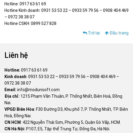
Hotline: 0917 63 61 69
Hotline Kinh doanh: 0931 53 53 22 – 0933 59 79 56 – 0908 404 469
– 0972 38 38 07
Hotline CSKH: 0899 527 828
Trở lại
Đầu trang
Liên hệ
Hotline:
0917 63 61 69
Kinh doanh
:
0931 53 53 22
–
0933 59 79 56
–
0908 404 469
–
0972 38 38 07
Email:
info@modunsoft.com
Địa chỉ:
1215 Phạm Văn Thuận, P. Thống Nhất, Biên Hoà, Đồng
Nai.
VPGD Biên Hòa
: F30 Đường D3, Khu phố 7, P. Thống Nhất, TP. Biên
Hoà, Đồng Nai.
CN HCM
: 422 Nguyễn Thái Sơn, Phường 5, Quận Gò Vấp, HCM.
CN Hà Nội
: P107, E5, Tập thể Trung Tự, Đống Đa, Hà Nội.