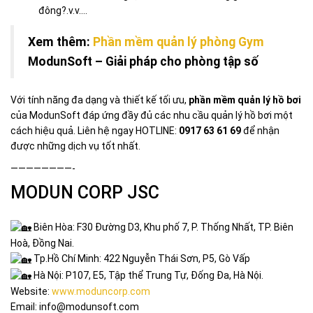
đông?.v.v….
Xem thêm:
Phần mềm quản lý phòng Gym
ModunSoft – Giải pháp cho phòng tập số
Với tính năng đa dạng và thiết kế tối ưu,
phần mềm quản lý hồ bơi
của ModunSoft đáp ứng đầy đủ các nhu cầu quản lý hồ bơi một
cách hiệu quả. Liên hệ ngay HOTLINE:
0917 63 61 69
để nhận
được những dịch vụ tốt nhất.
————————-
MODUN CORP JSC
Biên Hòa: F30 Đường D3, Khu phố 7, P. Thống Nhất, TP. Biên
Hoà, Đồng Nai.
Tp.Hồ Chí Minh: 422 Nguyễn Thái Sơn, P5, Gò Vấp
Hà Nội: P107, E5, Tập thể Trung Tự, Đống Đa, Hà Nội.
Website:
www.moduncorp.com
Email: info@modunsoft.com