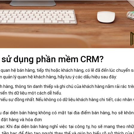
ần sử dụng phần mềm CRM?
 quan hệ bán hàng, tiếp thị hoặc khách hàng, có lẽ đã đến lúc chuyển
 quản lý quan hệ khách hàng, hãy lưu ý các dấu hiệu sau đây:
hàng, thông tin danh thiếp và ghi chú của khách hàng nằm rải rác trên f
hiển thị dữ liệu một cách dễ hiểu.
iếu sự đồng nhất. Nếu không có dữ liệu khách hàng chi tiết, các nhân 
 đại diện bán hàng không có mặt tại địa điểm bán hàng, họ sẽ không
n đặt hàng và hóa đơn
bạc:
Khi đại diện bán hàng nghỉ việc tại công ty, họ sẽ mang theo n
 tiền bạc để đào tạo người thay thế và giúp họ hiểu rõ sở thích của