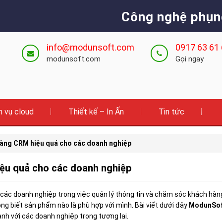
Công nghệ phụn
info@modunsoft.com
0917 63 61
modunsoft.com
Gọi ngay
h vụ cloud
Thiết kế – In Ấn
Tin tức
àng CRM hiệu quả cho các doanh nghiệp
ệu quả cho các doanh nghiệp
 các doanh nghiệp trong việc quản lý thông tin và chăm sóc khách hàng 
g biết sản phẩm nào là phù hợp với mình. Bài viết dưới đây
ModunSo
ành với các doanh nghiệp trong tương lai.