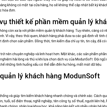
hàng không có mặt tại cửa hàng, họ sẽ không thể cập nhật bất kỳ khách
c hóa đơn.
h vụ thiết kế phần mềm quản lý kh
hông còn xa lạ với phần mềm quản lý khách hàng. Tuy nhiên, càng có nhi
h. Vì vậy, theo thói quen, khách hàng phải đưa ra các giả định về tính
định chọn sản phẩm. Đồng thời, tìm kiếm địa chỉ uy tín, tin cậy, đã c
trở nên chuyên nghiệp và linh hoạt hơn. Mặt khác, các sản phẩm phầ
ghiệm hài lòng và thú vị khi lựa chọn dịch vụ của ModunSoft. Đội ngũ
chế những tình huống xấu có thể dẫn đến hư hỏng, mất mát dữ liệu.
quản lý khách hàng ModunSoft
hống và giúp tìm kiếm khách hàng nhanh chóng và chính xác. Cách quả
tuổi, số điện thoại, nghề nghiệp, tên công ty, số thuế, người liên hệ, F
nh chóng, phân loại khoa học, khả năng liên kết với nhiều phân hệ khác