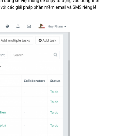
ian đáng kể. Hệ thống sẽ chạy tự động vào đúng thời
 với các giải pháp phần mềm email và SMS riêng lẻ