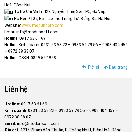
Hoà, Đồng Nai.
Tp.Hồ Chí Minh: 422 Nguyễn Thái Sơn, P5, Gò Vấp
Hà Nội: P107, E5, Tập thể Trung Tự, Đống Đa, Hà Nội.
Website:
www.moduncorp.com
Email: info@modunsoft.com
Hotline: 0917 63 61 69
Hotline Kinh doanh: 0931 53 53 22 – 0933 59 79 56 – 0908 404 469
– 0972 38 38 07
Hotline CSKH: 0899 527 828
Trở lại
Đầu trang
Liên hệ
Hotline:
0917 63 61 69
Kinh doanh
:
0931 53 53 22
–
0933 59 79 56
–
0908 404 469
–
0972 38 38 07
Email:
info@modunsoft.com
Địa chỉ:
1215 Phạm Văn Thuận, P. Thống Nhất, Biên Hoà, Đồng