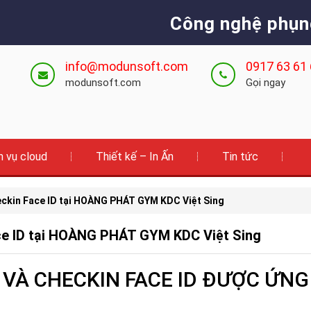
Công nghệ phụn
info@modunsoft.com
0917 63 61
modunsoft.com
Gọi ngay
h vụ cloud
Thiết kế – In Ấn
Tin tức
kin Face ID tại HOÀNG PHÁT GYM KDC Việt Sing
e ID tại HOÀNG PHÁT GYM KDC Việt Sing
À CHECKIN FACE ID ĐƯỢC ỨNG