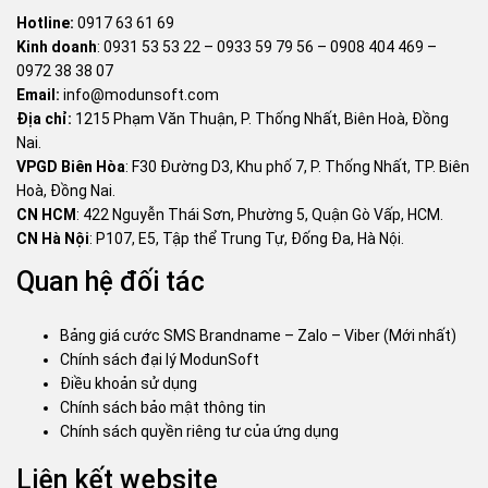
Hotline:
0917 63 61 69
Kinh doanh
:
0931 53 53 22
–
0933 59 79 56
–
0908 404 469
–
0972 38 38 07
Email:
info@modunsoft.com
Địa chỉ:
1215 Phạm Văn Thuận, P. Thống Nhất, Biên Hoà, Đồng
Nai.
VPGD Biên Hòa
: F30 Đường D3, Khu phố 7, P. Thống Nhất, TP. Biên
Hoà, Đồng Nai.
CN HCM
: 422 Nguyễn Thái Sơn, Phường 5, Quận Gò Vấp, HCM.
CN Hà Nội
: P107, E5, Tập thể Trung Tự, Đống Đa, Hà Nội.
Quan hệ đối tác
Bảng giá cước SMS Brandname – Zalo – Viber (Mới nhất)
Chính sách đại lý ModunSoft
Điều khoản sử dụng
Chính sách bảo mật thông tin
Chính sách quyền riêng tư của ứng dụng
Liên kết website