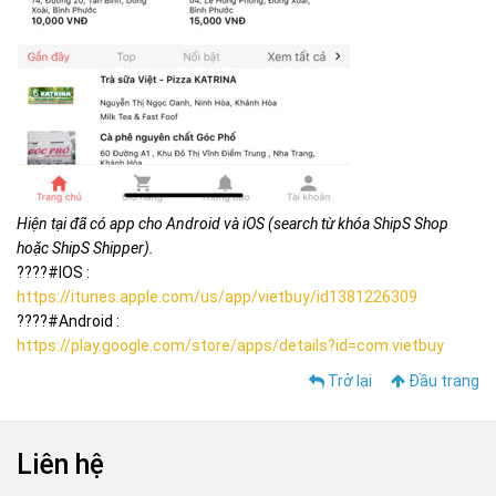
Hiện tại đã có app cho Android và iOS (search từ khóa ShipS Shop
hoặc ShipS Shipper).
????#IOS :
https://itunes.apple.com/us/app/vietbuy/id1381226309
????#Android :
https://play.google.com/store/apps/details?id=com.vietbuy
Trở lại
Đầu trang
Liên hệ