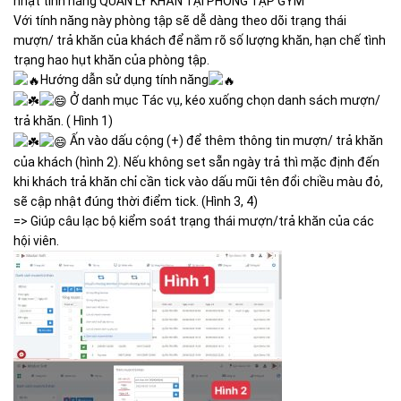
nhật tính năng QUẢN LÝ KHĂN TẠI PHÒNG TẬP GYM
Với tính năng này phòng tập sẽ dễ dàng theo dõi trạng thái
mượn/ trả khăn của khách để nắm rõ số lượng khăn, hạn chế tình
trạng hao hụt khăn của phòng tập.
Hướng dẫn sử dụng tính năng
Ở danh mục Tác vụ, kéo xuống chọn danh sách mượn/
trả khăn. ( Hình 1)
Ấn vào dấu cộng (+) để thêm thông tin mượn/ trả khăn
của khách (hình 2). Nếu không set sẵn ngày trả thì mặc định đến
khi khách trả khăn chỉ cần tick vào dấu mũi tên đổi chiều màu đỏ,
sẽ cập nhật đúng thời điểm tick. (Hình 3, 4)
=> Giúp câu lạc bộ kiểm soát trạng thái mượn/trả khăn của các
hội viên.