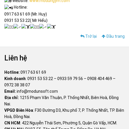
Website:
www.modungym.com
Hotline:
0917 63 61 69 (Mr. Huy)
0931 53 53 22( Mr Hiếu)
Trở lại
Đầu trang
Liên hệ
Hotline:
0917 63 61 69
Kinh doanh
:
0931 53 53 22
–
0933 59 79 56
–
0908 404 469
–
0972 38 38 07
Email:
info@modunsoft.com
Địa chỉ:
1215 Phạm Văn Thuận, P. Thống Nhất, Biên Hoà, Đồng
Nai.
VPGD Biên Hòa
: F30 Đường D3, Khu phố 7, P. Thống Nhất, TP. Biên
Hoà, Đồng Nai.
CN HCM
: 422 Nguyễn Thái Sơn, Phường 5, Quận Gò Vấp, HCM.