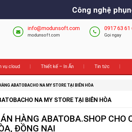
Công nghệ phụn
info@modunsoft.com
0917 63 61
modunsoft.com
Gọi ngay
h vụ cloud
Thiết kế – In Ấn
Tin tức
HÀNG ABATOBACHO NA MY STORE TẠI BIÊN HÒA
BATOBACHO NA MY STORE TẠI BIÊN HÒA
BÁN HÀNG ABATOBA.SHOP CHO 
ÒA, ĐỒNG NAI