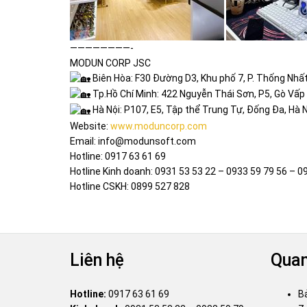
————————-
MODUN CORP JSC
Biên Hòa: F30 Đường D3, Khu phố 7, P. Thống Nhất,
Tp.Hồ Chí Minh: 422 Nguyễn Thái Sơn, P5, Gò Vấp
Hà Nội: P107, E5, Tập thể Trung Tự, Đống Đa, Hà N
Website:
www.moduncorp.com
Email: info@modunsoft.com
Hotline: 0917 63 61 69
Hotline Kinh doanh: 0931 53 53 22 – 0933 59 79 56 – 0
Hotline CSKH: 0899 527 828
Liên hệ
Quan
Hotline:
0917 63 61 69
B