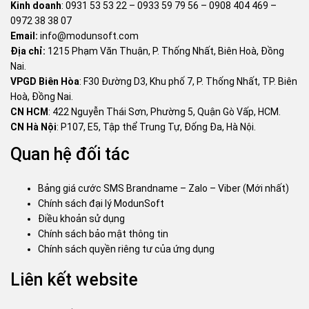
Kinh doanh
:
0931 53 53 22
–
0933 59 79 56
–
0908 404 469
–
0972 38 38 07
Email:
info@modunsoft.com
Địa chỉ:
1215 Phạm Văn Thuận, P. Thống Nhất, Biên Hoà, Đồng
Nai.
VPGD Biên Hòa
: F30 Đường D3, Khu phố 7, P. Thống Nhất, TP. Biên
Hoà, Đồng Nai.
CN HCM
: 422 Nguyễn Thái Sơn, Phường 5, Quận Gò Vấp, HCM.
CN Hà Nội
: P107, E5, Tập thể Trung Tự, Đống Đa, Hà Nội.
Quan hệ đối tác
Bảng giá cước SMS Brandname – Zalo – Viber (Mới nhất)
Chính sách đại lý ModunSoft
Điều khoản sử dụng
Chính sách bảo mật thông tin
Chính sách quyền riêng tư của ứng dụng
Liên kết website