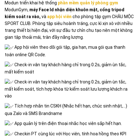
Modun triển khai hệ thống
phần mềm quản lý phòng gym
ModunGym,
máy Face Id nhận diện khuôn mặt, cổng tripod
kiểm soát ra vào
,
và
app hội viên
cho phòng tập gym CHÂU MỘC
SPORT CLUB. Phòng tập siêu hoành tráng, cực kì xịn xò với nhiều
trang thiết bị hiện đại, với sự đầu tư chỉn chu tạo nên một không
gian tập thoải mái, tràn đầy năng lượng.
App hội viên theo dõi gói tập, gia hạn, mua gói qua thanh
toán online QR Code.
Check-in vân tay khách hàng chỉ trong 0.2s, giảm ùn tắc,
mất kiểm soát
Check-in vân tay khách hàng chỉ trong 0.2s, giảm ùn tắc,
mất kiểm soát, tích hợp khóa từ kiểm soát lưu lượng khách ra
vào
Tích hợp nhắn tin CSKH (Nhắc hết hạn, chúc sinh nhật,…)
qua Zalo và SMS Brandname
App quản lý trên điện thoại nhắc học viên sắp hết hạn.
Checkin PT cùng lúc với Học viên, tính hoa hồng theo KPI