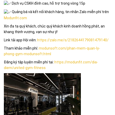
Dịch vụ CSKH đỉnh cao, hỗ trợ trong vòng 15p
Quảng bá và kết nối khách hàng, tin nhắn Zalo miễn phí trên
Modunfit.com
Xin đa tạ quý khách, chúc quý khách kinh doanh hồng phát, an
khang thịnh vượng, vạn sự như ý!
Link tải app Hội viên:
https://zalo.me/s/2182644179081479140/
Tham khảo miễn phí:
modunsoft.com/phan-mem-quan-ly-
phong-gym-modunsoft.html
Đăng ký tập luyện miễn phí tại:
https://modunfit.com/dia-
diem/united-gym-fitness