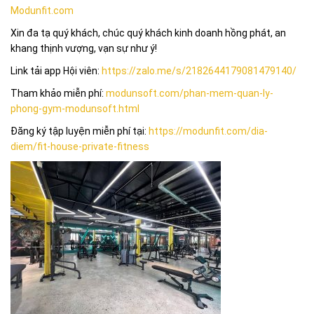
Modunfit.com
Xin đa tạ quý khách, chúc quý khách kinh doanh hồng phát, an
khang thịnh vượng, vạn sự như ý!
Link tải app Hội viên:
https://zalo.me/s/2182644179081479140/
Tham khảo miễn phí:
modunsoft.com/phan-mem-quan-ly-
phong-gym-modunsoft.html
Đăng ký tập luyện miễn phí tại:
https://modunfit.com/dia-
diem/fit-house-private-fitness