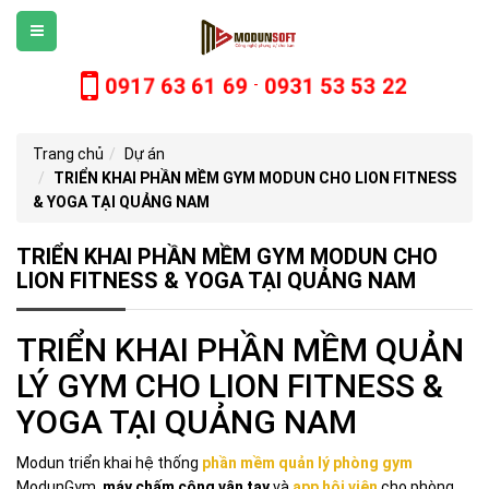
0917 63 61 69
0931 53 53 22
-
Trang chủ
Dự án
TRIỂN KHAI PHẦN MỀM GYM MODUN CHO LION FITNESS
& YOGA TẠI QUẢNG NAM
TRIỂN KHAI PHẦN MỀM GYM MODUN CHO
LION FITNESS & YOGA TẠI QUẢNG NAM
TRIỂN KHAI PHẦN MỀM QUẢN
LÝ GYM CHO LION FITNESS &
YOGA TẠI QUẢNG NAM
Modun triển khai hệ thống
phần mềm quản lý phòng gym
ModunGym,
máy chấm công vân tay
và
app hội viên
cho phòng