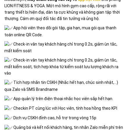
LION FITNESS & YOGA. Một mô hình gym cao cấp, rộng rãi với
trang thiết bị hiện đại, dàn tạ cực khủng và không gian tập thời
thượng. Cám ơn quý đối tác đã tin tưởng và ủng hộ.
App hội viên theo dõi gói tập, gia hạn, mua gói qua thanh
toán online QR Code.
Check-in vân tay khách hàng chỉ trong 0.2s, giảm ùn tắc,
mất kiểm soát
Check-in vân tay khách hàng chỉ trong 0.2s, giảm ùn tắc,
mất kiểm soát, tích hợp khóa từ kiểm soát lưu lượng khách ra
vào
Tích hợp nhắn tin CSKH (Nhắc hết hạn, chúc sinh nhật,…)
qua Zalo và SMS Brandname
App quản lý trên điện thoại nhắc học viên sắp hết hạn.
Checkin PT cùng lúc với Học viên, tính hoa hồng theo KPI
Dịch vụ CSKH đỉnh cao, hỗ trợ trong vòng 15p
Quảng bá và kết nối khách hàng, tin nhắn Zalo miễn phí trên