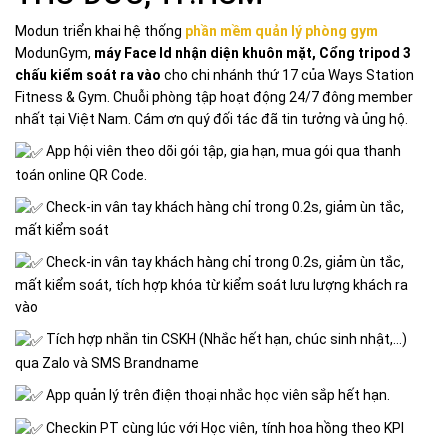
Modun triển khai hệ thống
phần mềm quản lý phòng gym
ModunGym,
máy Face Id nhận diện khuôn mặt, Cổng tripod 3
chấu kiểm soát ra vào
cho chi nhánh thứ 17 của Ways Station
Fitness & Gym. Chuỗi phòng tập hoạt động 24/7 đông member
nhất tại Việt Nam. Cám ơn quý đối tác đã tin tưởng và ủng hộ.
App hội viên theo dõi gói tập, gia hạn, mua gói qua thanh
toán online QR Code.
Check-in vân tay khách hàng chỉ trong 0.2s, giảm ùn tắc,
mất kiểm soát
Check-in vân tay khách hàng chỉ trong 0.2s, giảm ùn tắc,
mất kiểm soát, tích hợp khóa từ kiểm soát lưu lượng khách ra
vào
Tích hợp nhắn tin CSKH (Nhắc hết hạn, chúc sinh nhật,…)
qua Zalo và SMS Brandname
App quản lý trên điện thoại nhắc học viên sắp hết hạn.
Checkin PT cùng lúc với Học viên, tính hoa hồng theo KPI