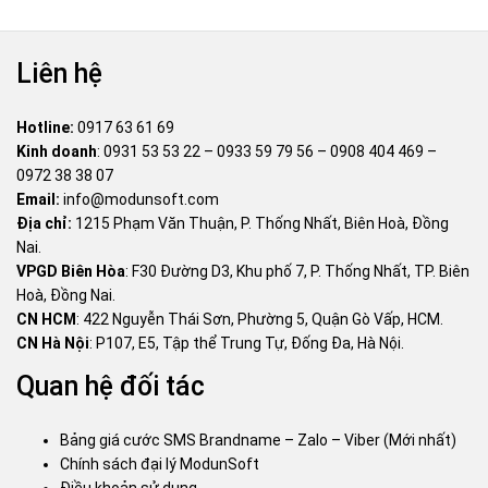
Liên hệ
Hotline:
0917 63 61 69
Kinh doanh
:
0931 53 53 22
–
0933 59 79 56
–
0908 404 469
–
0972 38 38 07
Email:
info@modunsoft.com
Địa chỉ:
1215 Phạm Văn Thuận, P. Thống Nhất, Biên Hoà, Đồng
Nai.
VPGD Biên Hòa
: F30 Đường D3, Khu phố 7, P. Thống Nhất, TP. Biên
Hoà, Đồng Nai.
CN HCM
: 422 Nguyễn Thái Sơn, Phường 5, Quận Gò Vấp, HCM.
CN Hà Nội
: P107, E5, Tập thể Trung Tự, Đống Đa, Hà Nội.
Quan hệ đối tác
Bảng giá cước SMS Brandname – Zalo – Viber (Mới nhất)
Chính sách đại lý ModunSoft
Điều khoản sử dụng