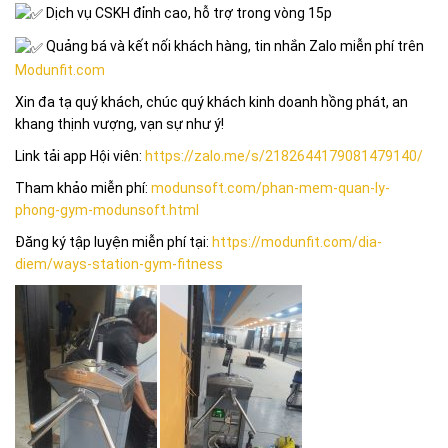
Dịch vụ CSKH đỉnh cao, hỗ trợ trong vòng 15p
Quảng bá và kết nối khách hàng, tin nhắn Zalo miễn phí trên
Modunfit.com
Xin đa tạ quý khách, chúc quý khách kinh doanh hồng phát, an
khang thịnh vượng, vạn sự như ý!
Link tải app Hội viên:
https://zalo.me/s/2182644179081479140/
Tham khảo miễn phí:
modunsoft.com/phan-mem-quan-ly-
phong-gym-modunsoft.html
Đăng ký tập luyện miễn phí tại:
https://modunfit.com/dia-
diem/ways-station-gym-fitness