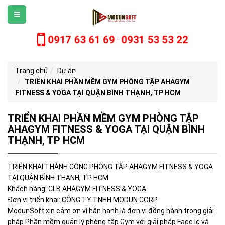
0917 63 61 69
0931 53 53 22
-
Trang chủ
Dự án
TRIỂN KHAI PHẦN MỀM GYM PHÒNG TẬP AHAGYM
FITNESS & YOGA TẠI QUẬN BÌNH THẠNH, TP HCM
TRIỂN KHAI PHẦN MỀM GYM PHÒNG TẬP
AHAGYM FITNESS & YOGA TẠI QUẬN BÌNH
THẠNH, TP HCM
TRIỂN KHAI THÀNH CÔNG PHÒNG TẬP AHAGYM FITNESS & YOGA
TẠI QUẬN BÌNH THẠNH, TP HCM
Khách hàng: CLB AHAGYM FITNESS & YOGA
Đơn vị triển khai: CÔNG TY TNHH MODUN CORP
ModunSoft xin cảm ơn vì hân hạnh là đơn vị đồng hành trong giải
pháp Phần mềm quản lý phòng tập Gym với giải pháp Face Id và