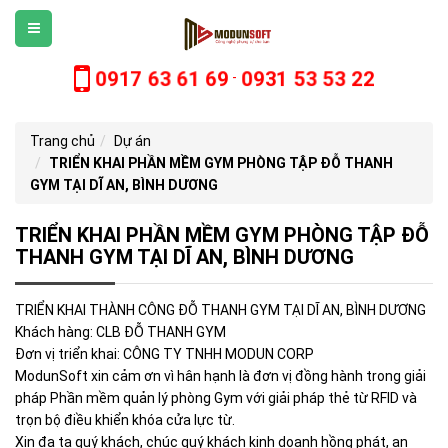
0917 63 61 69
0931 53 53 22
-
Trang chủ
Dự án
TRIỂN KHAI PHẦN MỀM GYM PHÒNG TẬP ĐỖ THANH
GYM TẠI DĨ AN, BÌNH DƯƠNG
TRIỂN KHAI PHẦN MỀM GYM PHÒNG TẬP ĐỖ
THANH GYM TẠI DĨ AN, BÌNH DƯƠNG
TRIỂN KHAI THÀNH CÔNG ĐỖ THANH GYM TẠI DĨ AN, BÌNH DƯƠNG
Khách hàng: CLB ĐỖ THANH GYM
Đơn vị triển khai: CÔNG TY TNHH MODUN CORP
ModunSoft xin cảm ơn vì hân hạnh là đơn vị đồng hành trong giải
pháp Phần mềm quản lý phòng Gym với giải pháp thẻ từ RFID và
trọn bộ điều khiển khóa cửa lực từ.
Xin đa tạ quý khách, chúc quý khách kinh doanh hồng phát, an