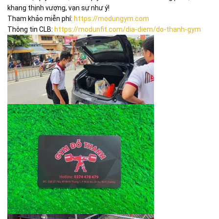
khang thịnh vượng, vạn sự như ý!
Tham khảo miễn phí:
https://modungym.com
Thông tin CLB:
https://modunfit.com/dia-diem/do-thanh-gym