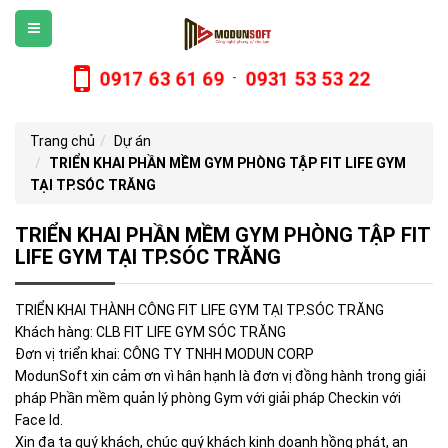
0917 63 61 69
0931 53 53 22
-
Trang chủ
Dự án
TRIỂN KHAI PHẦN MỀM GYM PHÒNG TẬP FIT LIFE GYM
TẠI TP.SÓC TRĂNG
TRIỂN KHAI PHẦN MỀM GYM PHÒNG TẬP FIT
LIFE GYM TẠI TP.SÓC TRĂNG
TRIỂN KHAI THÀNH CÔNG FIT LIFE GYM TẠI TP.SÓC TRĂNG
Khách hàng: CLB FIT LIFE GYM SÓC TRĂNG
Đơn vị triển khai: CÔNG TY TNHH MODUN CORP
ModunSoft xin cảm ơn vì hân hạnh là đơn vị đồng hành trong giải
pháp Phần mềm quản lý phòng Gym với giải pháp Checkin với
Face Id.
Xin đa tạ quý khách, chúc quý khách kinh doanh hồng phát, an