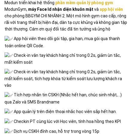
Modun triển khai hệ thống
phần mềm quản lý phòng gym
ModunGym,
máy Face Id nhận diện khuôn mặt
và
app hội viên
cho phòng BBGYM CHI NHÁNH 2. Một mô hình gym cao cấp, rộng
rãi với trang thiết bị hiện đại, dàn tạ cực khủng và không gian tập
thời thượng. Cám ơn quý đối tác đã tin tưởng và ủng hộ
App hội viên theo dõi gói tập, gia hạn, mua gói qua thanh
toán online QR Code.
Check-in vân tay khách hàng chỉ trong 0.2s, giảm ùn tắc,
mất kiểm soát
Check-in vân tay khách hàng chỉ trong 0.2s, giảm ùn tắc,
mất kiểm soát, tích hợp khóa từ kiểm soát lưu lượng khách ra
vào
Tích hợp nhắn tin CSKH (Nhắc hết hạn, chúc sinh nhật,…)
qua Zalo và SMS Brandname
App quản lý trên điện thoại nhắc học viên sắp hết hạn.
Checkin PT cùng lúc với Học viên, tính hoa hồng theo KPI
Dịch vụ CSKH đỉnh cao, hỗ trợ trong vòng 15p