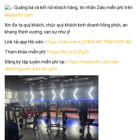
Quảng bá và kết nối khách hàng, tin nhắn Zalo miễn phí trên
Modunfit.com
Xin đa tạ quý khách, chúc quý khách kinh doanh hồng phát, an
khang thịnh vượng, vạn sự như ý!
Link tải app Hội viên:
https://zalo.me/s/2182644179081479140/
Tham khảo miễn phí:
https://bit.ly/3JZyZtr
Đăng ký tập luyện miễn phí tại:
https://modunfit.com/dia-
diem/nguyen-bao-bb-gym