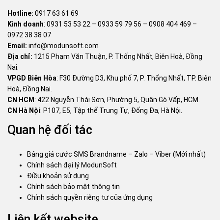
Hotline:
0917 63 61 69
Kinh doanh
:
0931 53 53 22
–
0933 59 79 56
–
0908 404 469
–
0972 38 38 07
Email:
info@modunsoft.com
Địa chỉ:
1215 Phạm Văn Thuận, P. Thống Nhất, Biên Hoà, Đồng
Nai.
VPGD Biên Hòa
: F30 Đường D3, Khu phố 7, P. Thống Nhất, TP. Biên
Hoà, Đồng Nai.
CN HCM
: 422 Nguyễn Thái Sơn, Phường 5, Quận Gò Vấp, HCM.
CN Hà Nội
: P107, E5, Tập thể Trung Tự, Đống Đa, Hà Nội.
Quan hệ đối tác
Bảng giá cước SMS Brandname – Zalo – Viber (Mới nhất)
Chính sách đại lý ModunSoft
Điều khoản sử dụng
Chính sách bảo mật thông tin
Chính sách quyền riêng tư của ứng dụng
Liên kết website