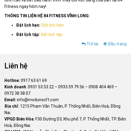
đỉnh cao và bắt đầu hành trình thay đổi vóc dáng của bạn tại 84
Fitness ngay hôm nay!
THÔNG TIN LIÊN HỆ 84 FITNESS VĨNH LONG:
Đặt lịch hẹn:
Đặt lịch hẹn
Đặt lịch tập:
Đặt lịch tập
Trở lại
Đầu trang
Liên hệ
Hotline:
0917 63 61 69
Kinh doanh
:
0931 53 53 22
–
0933 59 79 56
–
0908 404 469
–
0972 38 38 07
Email:
info@modunsoft.com
Địa chỉ:
1215 Phạm Văn Thuận, P. Thống Nhất, Biên Hoà, Đồng
Nai.
VPGD Biên Hòa
: F30 Đường D3, Khu phố 7, P. Thống Nhất, TP. Biên
Hoà, Đồng Nai.