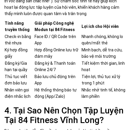
trì vóc dáng săn chắc nhé!”
). Sự chăm sóc tinh tế này giúp kích
hoạt lại động lực tập luyện của hội viên, khiến khách hàng cảm
thấy mình luôn được quan tâm và trân trọng.
Tính năng
Giải pháp Công nghệ
Lợi ích cho Hội viên
truyền thống
Modun tại 84 Fitness
Check-in bằng
Face ID / QR Code trên
Nhanh chóng, không lo
thẻ nhựa
App
quên/mất thẻ
Ký hợp đồng
Hợp đồng Online lưu trữ
Minh bạch, dễ tra cứu,
giấy
đám mây
bảo vệ môi trường
Đăng ký/Gia
Đăng ký & Thanh toán
Tiết kiệm thời gian, linh
hạn tại quầy
Online 24/7
hoạt
Thủ tục viết
Bảo lưu chủ động trên
Tiện lợi, thủ tục xử lý
đơn bảo lưu
App
trong 1 phút
Nhân viên gọi
Hệ thống thông báo tự
Nhắc nhở tinh tế, không
điện nhắc lịch
động (App/Zalo)
làm phiền
4. Tại Sao Nên Chọn Tập Luyện
Tại 84 Fitness Vĩnh Long?