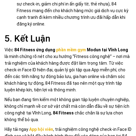
sự check-in, giảm chi phí in ấn giấy tờ, thẻ nhựa), 84
Fitness mang đến cho khách hàng mức giá dịch vụ cực kỳ
cạnh tranh đi kèm nhiều chương trình ưu đãi hấp dẫn khi
đăng ký online.
5. Kết Luận
Việc
84 Fitness ứng dụng
phần mềm gym
Modun tại Vĩnh Long
là minh chứng rõ nét cho xu hướng “Fitness công nghệ” – nơi mà
trải nghiệm của khách hàng được đặt làm trọng tâm. Từ việc
check-in Face ID hiện đại, quản lý gói tập qua App miễn phí, cho
đến các tính năng tự động bảo lưu, gia hạn online và chăm sóc
khách hàng tự động, 84 Fitness đã tạo nên một quy trình tập
luyện khép kín, tiện lợi và thông minh.
Nếu bạn đang tìm kiếm một không gian tập luyện chuyên nghiệp,
không chỉ mạnh về cơ sở vật chất mà còn dẫn đầu về sự tiện ích
công nghệ tại Vĩnh Long,
84 Fitness
chắc chắn là sự lựa chọn
không thể bỏ qua.
Hãy tải ngay
App hội viên
, trải nghiệm công nghệ check-in Face ID