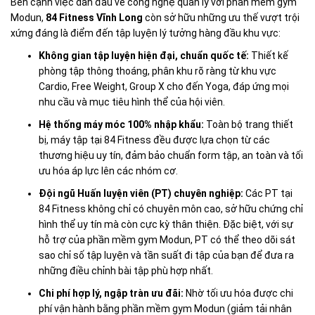
Bên cạnh việc dẫn đầu về công nghệ quản lý với phần mềm gym
Modun,
84 Fitness Vĩnh Long
còn sở hữu những ưu thế vượt trội
xứng đáng là điểm đến tập luyện lý tưởng hàng đầu khu vực:
Không gian tập luyện hiện đại, chuẩn quốc tế:
Thiết kế
phòng tập thông thoáng, phân khu rõ ràng từ khu vực
Cardio, Free Weight, Group X cho đến Yoga, đáp ứng mọi
nhu cầu và mục tiêu hình thể của hội viên.
Hệ thống máy móc 100% nhập khẩu:
Toàn bộ trang thiết
bị, máy tập tại 84 Fitness đều được lựa chọn từ các
thương hiệu uy tín, đảm bảo chuẩn form tập, an toàn và tối
ưu hóa áp lực lên các nhóm cơ.
Đội ngũ Huấn luyện viên (PT) chuyên nghiệp:
Các PT tại
84 Fitness không chỉ có chuyên môn cao, sở hữu chứng chỉ
hình thể uy tín mà còn cực kỳ thân thiện. Đặc biệt, với sự
hỗ trợ của phần mềm gym Modun, PT có thể theo dõi sát
sao chỉ số tập luyện và tần suất đi tập của bạn để đưa ra
những điều chỉnh bài tập phù hợp nhất.
Chi phí hợp lý, ngập tràn ưu đãi:
Nhờ tối ưu hóa được chi
phí vận hành bằng phần mềm gym Modun (giảm tải nhân