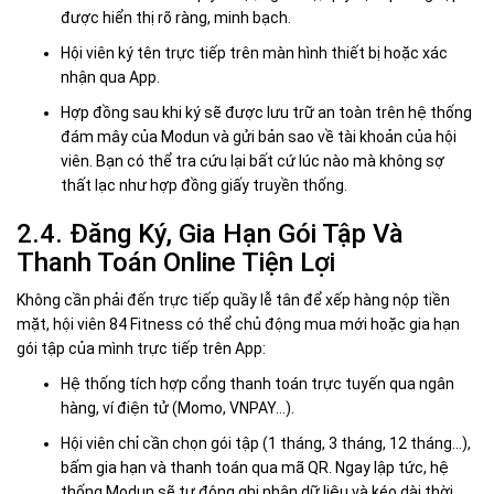
được hiển thị rõ ràng, minh bạch.
Hội viên ký tên trực tiếp trên màn hình thiết bị hoặc xác
nhận qua App.
Hợp đồng sau khi ký sẽ được lưu trữ an toàn trên hệ thống
đám mây của Modun và gửi bản sao về tài khoản của hội
viên. Bạn có thể tra cứu lại bất cứ lúc nào mà không sợ
thất lạc như hợp đồng giấy truyền thống.
2.4. Đăng Ký, Gia Hạn Gói Tập Và
Thanh Toán Online Tiện Lợi
Không cần phải đến trực tiếp quầy lễ tân để xếp hàng nộp tiền
mặt, hội viên 84 Fitness có thể chủ động mua mới hoặc gia hạn
gói tập của mình trực tiếp trên App:
Hệ thống tích hợp cổng thanh toán trực tuyến qua ngân
hàng, ví điện tử (Momo, VNPAY…).
Hội viên chỉ cần chọn gói tập (1 tháng, 3 tháng, 12 tháng…),
bấm gia hạn và thanh toán qua mã QR. Ngay lập tức, hệ
thống Modun sẽ tự động ghi nhận dữ liệu và kéo dài thời