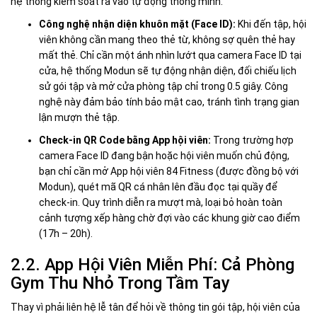
hệ thống kiểm soát ra vào tự động thông minh.
Công nghệ nhận diện khuôn mặt (Face ID):
Khi đến tập, hội
viên không cần mang theo thẻ từ, không sợ quên thẻ hay
mất thẻ. Chỉ cần một ánh nhìn lướt qua camera Face ID tại
cửa, hệ thống Modun sẽ tự động nhận diện, đối chiếu lịch
sử gói tập và mở cửa phòng tập chỉ trong 0.5 giây. Công
nghệ này đảm bảo tính bảo mật cao, tránh tình trạng gian
lận mượn thẻ tập.
Check-in QR Code bằng App hội viên:
Trong trường hợp
camera Face ID đang bận hoặc hội viên muốn chủ động,
bạn chỉ cần mở App hội viên 84 Fitness (được đồng bộ với
Modun), quét mã QR cá nhân lên đầu đọc tại quầy để
check-in. Quy trình diễn ra mượt mà, loại bỏ hoàn toàn
cảnh tượng xếp hàng chờ đợi vào các khung giờ cao điểm
(17h – 20h).
2.2. App Hội Viên Miễn Phí: Cả Phòng
Gym Thu Nhỏ Trong Tầm Tay
Thay vì phải liên hệ lễ tân để hỏi về thông tin gói tập, hội viên của