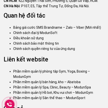
CN HCM
: 422 Nguyễn Thái Sơn, Phường 5, Quận Gò Vấp, HCM.
CN Hà Nội
: P107, E5, Tập thể Trung Tự, Đống Đa, Hà Nội.
Quan hệ đối tác
Bảng giá cước SMS Brandname – Zalo – Viber (Mới nhất)
Chính sách đại lý ModunSoft
Điều khoản sử dụng
Chính sách bảo mật thông tin
Chính sách quyền riêng tư của ứng dụng
Liên kết website
Phần mềm quản lý phòng tập Gym, Yoga, Boxing –
ModunGym
Phần mềm quản lý bán hàng, kho – Abatoba
Phần mềm quản lý Spa, Clinic, Beauty – ModunSpa
Phần mềm quản lý Hồ bơi, Khu vui chơi – ModunGym
Phần mềm quản lý Sân thể thao – ModunSport