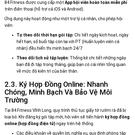
84 Fitness được cung cấp một
App hội viên hoàn toàn miễn phí
trên điện thoại (hỗ trợ cả iOS và Android).
Ứng dụng này hoạt động như một trợ lý cá nhân, cho phép hội
viên:
Tự theo dõi thời hạn gói tập:
Chi tiết ngày kích hoạt, ngày
hết hạn, số buổi tập còn lại với PT (Huấn luyện viên cá
nhân) đều hiển thị minh bạch 24/7.
Theo dõi lịch sử tập luyện:
Thống kê chi tiết những ngày
bạn đã đi tập trong tháng, giúp bạn có cái nhìn tổng quan
về mức độ kiên trì của bản thân.
2.3. Ký Hợp Đồng Online: Nhanh
Chóng, Minh Bạch Và Bảo Vệ Môi
Trường
Tại 84 Fitness Vĩnh Long, quy trình thủ tục giấy tờ rườm rà đã bị
loại bỏ. Khi đăng ký gói tập mới, hội viên sẽ tiến hành
ký hợp đồng
online (hợp đồng điện tử)
ngay trên hệ thống.
Các điều khoản về quyền lợi, nghĩa vụ, quy định phòng tập