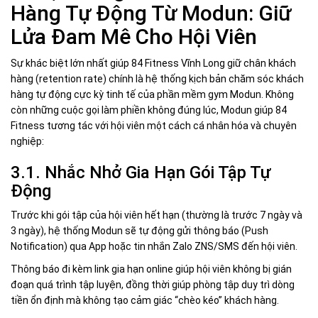
Hàng Tự Động Từ Modun: Giữ
Lửa Đam Mê Cho Hội Viên
Sự khác biệt lớn nhất giúp 84 Fitness Vĩnh Long giữ chân khách
hàng (retention rate) chính là hệ thống kịch bản chăm sóc khách
hàng tự động cực kỳ tinh tế của phần mềm gym Modun. Không
còn những cuộc gọi làm phiền không đúng lúc, Modun giúp 84
Fitness tương tác với hội viên một cách cá nhân hóa và chuyên
nghiệp:
3.1. Nhắc Nhở Gia Hạn Gói Tập Tự
Động
Trước khi gói tập của hội viên hết hạn (thường là trước 7 ngày và
3 ngày), hệ thống Modun sẽ tự động gửi thông báo (Push
Notification) qua App hoặc tin nhắn Zalo ZNS/SMS đến hội viên.
Thông báo đi kèm link gia hạn online giúp hội viên không bị gián
đoạn quá trình tập luyện, đồng thời giúp phòng tập duy trì dòng
tiền ổn định mà không tạo cảm giác “chèo kéo” khách hàng.