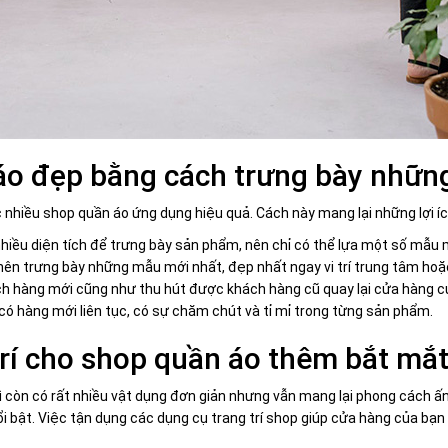
 áo đẹp bằng cách trưng bày nhữ
nhiều shop quần áo ứng dụng hiệu quả. Cách này mang lại những lợi íc
hiều diện tích để trưng bày sản phẩm, nên chỉ có thể lựa một số mẫu 
n trưng bày những mẫu mới nhất, đẹp nhất ngay vi trí trung tâm hoặc v
 hàng mới cũng như thu hút được khách hàng cũ quay lại cửa hàng c
có hàng mới liên tục, có sự chăm chút và tỉ mỉ trong từng sản phẩm.
trí cho shop quần áo thêm bắt mắ
 vì còn có rất nhiều vật dụng đơn giản nhưng vẫn mang lại phong cách 
i bật. Việc tận dụng các dụng cụ trang trí shop giúp cửa hàng của b