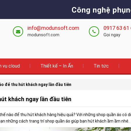
Công nghệ phụn
info@modunsoft.com
0917 63 61
modunsoft.com
Gọi ngay
h vụ cloud
Thiết kế – In Ấn
Tin tức
áo để thu hút khách ngay lần đầu tiên
hút khách ngay lần đầu tiên
hế nào để thu hút khách hàng hiệu quả? Với những shop quần áo có diệ
 bạn những cách trang trí shop quần áo giúp bạn hút khách ầm ầm nhé.