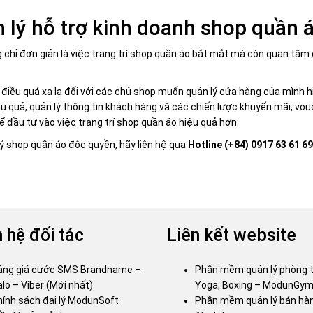
ý hỗ trợ kinh doanh shop quần á
 chỉ đơn giản là việc trang trí shop quần áo bắt mắt mà còn quan tâm 
iều quá xa lạ đối với các chủ shop muốn quản lý cửa hàng của mình h
ệu quả, quản lý thông tin khách hàng và các chiến lược khuyến mãi, 
để đầu tư vào việc trang trí shop quần áo hiệu quả hơn.
shop quần áo độc quyền, hãy liên hệ qua
Hotline (+84) 0917 63 61 69
 hệ đối tác
Liên kết website
ảng giá cước SMS Brandname –
Phần mềm quản lý phòng 
lo – Viber (Mới nhất)
Yoga, Boxing – ModunGy
hính sách đại lý ModunSoft
Phần mềm quản lý bán hàn