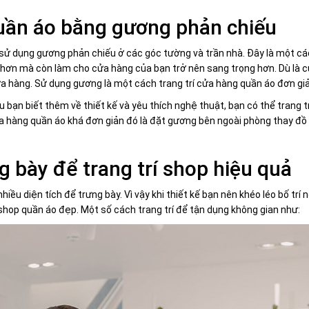
quần áo bằng gương phản chiếu
à sử dụng gương phản chiếu ở các góc tường và trần nhà. Đây là một c
 hơn mà còn làm cho cửa hàng của bạn trở nên sang trọng hơn. Dù là c
ửa hàng. Sử dụng gương là một cách trang trí cửa hàng quần áo đơn giả
ếu bạn biết thêm về thiết kế và yêu thích nghệ thuật, bạn có thể trang
cửa hàng quần áo khá đơn giản đó là đặt gương bên ngoài phòng thay 
 bày để trang trí shop hiệu quả
u diện tích để trưng bày. Vì vậy khi thiết kế bạn nên khéo léo bố trí n
 shop quần áo đẹp. Một số cách trang trí để tận dụng không gian như: