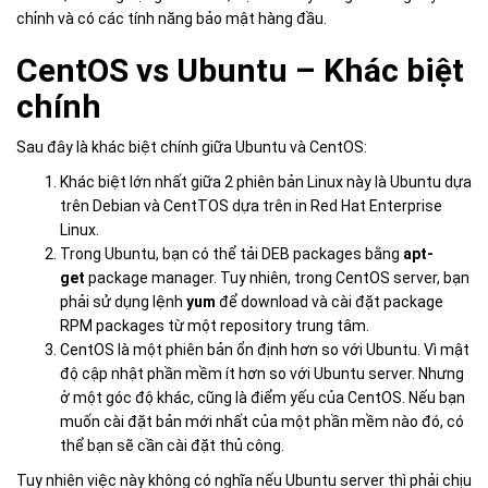
chỉnh và có các tính năng bảo mật hàng đầu.
CentOS vs Ubuntu – Khác biệt
chính
Sau đây là khác biệt chính giữa Ubuntu và CentOS:
Khác biệt lớn nhất giữa 2 phiên bản Linux này là Ubuntu dựa
trên Debian và CentTOS dựa trên in Red Hat Enterprise
Linux.
Trong Ubuntu, bạn có thể tải DEB packages bằng
apt-
get
package manager. Tuy nhiên, trong CentOS server, bạn
phải sử dụng lệnh
yum
để download và cài đặt package
RPM packages từ một repository trung tâm.
CentOS là một phiên bản ổn định hơn so với Ubuntu. Vì mật
độ cập nhật phần mềm ít hơn so với Ubuntu server. Nhưng
ở một góc độ khác, cũng là điểm yếu của CentOS. Nếu bạn
muốn cài đặt bản mới nhất của một phần mềm nào đó, có
thể bạn sẽ cần cài đặt thủ công.
Tuy nhiên việc này không có nghĩa nếu Ubuntu server thì phải chịu