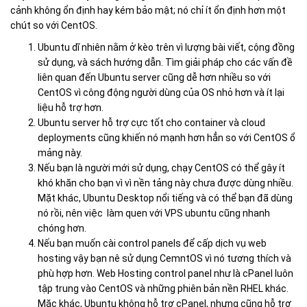
cảnh không ổn định hay kém bảo mật; nó chỉ ít ổn định hơn một
chút so với CentOS.
Ubuntu dĩ nhiên nằm ở kèo trên vì lượng bài viết, cộng đồng
sử dụng, và sách hướng dẫn. Tìm giải pháp cho các vấn đề
liên quan đến Ubuntu server cũng dễ hơn nhiều so với
CentOS vì công động người dùng của OS nhỏ hơn và ít lại
liệu hỗ trợ hơn.
Ubuntu server hỗ trợ cực tốt cho container và cloud
deployments cũng khiến nó mạnh hơn hẳn so với CentOS ổ
mảng này.
Nếu bạn là người mới sử dụng, chạy CentOS có thể gây ít
khó khăn cho bạn vì vì nền tảng này chưa được dùng nhiều.
Mặt khác, Ubuntu Desktop nổi tiếng và có thể bạn đã dùng
nó rồi, nên việc làm quen với VPS ubuntu cũng nhanh
chóng hơn.
Nếu bạn muốn cài control panels để cấp dịch vụ web
hosting vậy bạn nê sử dụng CemntOS vì nó tương thích và
phù hợp hơn. Web Hosting control panel như là cPanel luôn
tập trung vào CentOS và những phiên bản nền RHEL khác.
Mặc khác, Ubuntu không hỗ trợ cPanel, nhưng cũng hỗ trợ