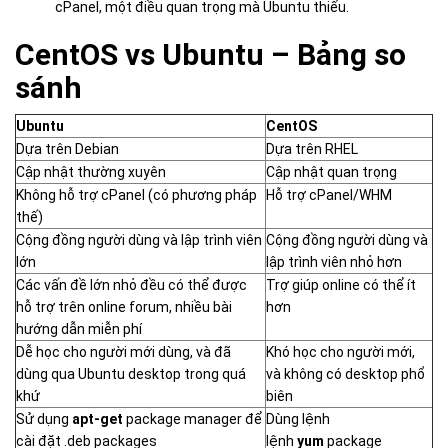
cPanel, một điều quan trọng mà Ubuntu thiếu.
CentOS vs Ubuntu – Bảng so
sánh
Ubuntu
CentOS
Dựa trên Debian
Dựa trên RHEL
Cập nhật thường xuyên
Cập nhật quan trọng
Không hỗ trợ cPanel (có phương pháp
Hỗ trợ cPanel/WHM
thế)
Cộng đồng người dùng và lập trình viên
Cộng đồng người dùng và
lớn
lập trình viên nhỏ hơn
Các vấn đề lớn nhỏ đều có thể được
Trợ giúp online có thể ít
hỗ trợ trên online forum, nhiều bài
hơn
hướng dẫn miễn phí
Dễ học cho người mới dùng, và đã
Khó học cho người mới,
dùng qua Ubuntu desktop trong quá
và không có desktop phổ
khứ
biên
Sử dụng
apt-get
package manager để
Dùng lệnh
cài đặt .deb packages
lệnh
yum
package