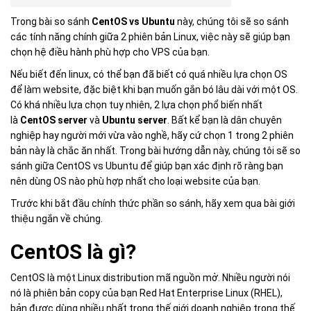
Trong bài so sánh
CentOS vs Ubuntu
này, chúng tôi sẽ so sánh
các tính năng chính giữa 2 phiên bản Linux, việc này sẽ giúp bạn
chọn hệ điều hành phù hợp cho VPS của bạn.
Nếu biết đến linux, có thể bạn đã biết có quá nhiều lựa chọn OS
để làm website, đặc biệt khi bạn muốn gắn bó lâu dài với một OS.
Có khá nhiều lựa chọn tuy nhiên, 2 lựa chọn phổ biến nhất
là
CentOS server
và
Ubuntu server
. Bất kể bạn là dân chuyên
nghiệp hay người mới vừa vào nghề, hãy cứ chọn 1 trong 2 phiên
bản này là chắc ăn nhất. Trong bài hướng dẫn này, chúng tôi sẽ so
sánh giữa CentOS vs Ubuntu để giúp bạn xác định rõ ràng bạn
nên dùng OS nào phù hợp nhất cho loại website của bạn.
Trước khi bắt đầu chính thức phần so sánh, hãy xem qua bài giới
thiệu ngắn về chúng.
CentOS là gì?
CentOS là một Linux distribution mã nguồn mở. Nhiều người nói
nó là phiên bản copy của bạn Red Hat Enterprise Linux (RHEL),
bản được dùng nhiều nhất trong thế giới doanh nghiệp trong thế