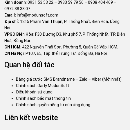
Kinh doanh
:
0931 53 53 22
–
0933 59 79 56
–
0908 404 469
–
0972 38 38 07
Email:
info@modunsoft.com
Địa chỉ:
1215 Phạm Văn Thuận, P. Thống Nhất, Biên Hoà, Đồng
Nai.
VPGD Biên Hòa
: F30 Đường D3, Khu phố 7, P. Thống Nhất, TP. Biên
Hoà, Đồng Nai.
CN HCM
: 422 Nguyễn Thái Sơn, Phường 5, Quận Gò Vấp, HCM.
CN Hà Nội
: P107, E5, Tập thể Trung Tự, Đống Đa, Hà Nội.
Quan hệ đối tác
Bảng giá cước SMS Brandname – Zalo – Viber (Mới nhất)
Chính sách đại lý ModunSoft
Điều khoản sử dụng
Chính sách bảo mật thông tin
Chính sách quyền riêng tư của ứng dụng
Liên kết website