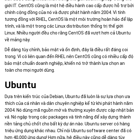
giới IT. CentOS cũng là một hệ điều hành cao cấp được hỗ trợ bởi
chính cộng đồng của nó và được phát hành năm 2004. Vì tính
tương đồng với RHEL, CentOS là một môi trường hoàn hảo để lập
trình, và là một trong các Linux distribution thống trị thế giới
Linux. Nhiều người đều cho rằng CentOS đã vượt hơn cả Ubuntu
về mảng này.
Dễ dàng tùy chỉnh, bảo mật và ổn định, đây là điều rất đáng coi
trong. Vì có liên quan đến RHEL nên CentOS cũng có nhiều cấp độ
bảo mật chuẩn doanh nghiệp, khiến nó trở thành lựa chọn an
toàn cho mọi người dùng.
Ubuntu
Dựa trên kiến trúc của Debian, Ubuntu đã luôn là sự lựa chọn ưa
thích của cá nhân và dân chuyên nghiệp kể từ khi phát hành năm
2004. Nó dùng mã nguồn mở và thường xuyên được cập nhật bản
vá. Nó ngập trong các packages và tính năng để xây dựng thành
nền tảng chủ chốt cho bất kỳ dự án nào. Ubuntu server có hàng
triệu ứng dụng khác nhau. Chỉ nội Ubuntu software center đã có
hơn 40,000 ứng dụng! Hơn nữa, hệ điều này cũng dễ dàng tùy