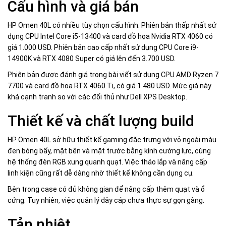
Cấu hình và giá bán
HP Omen 40L có nhiều tùy chọn cấu hình. Phiên bản thấp nhất sử
dụng CPU Intel Core i5-13400 và card đồ họa Nvidia RTX 4060 có
giá 1.000 USD. Phiên bản cao cấp nhất sử dụng CPU Core i9-
14900K và RTX 4080 Super có giá lên đến 3.700 USD.
Phiên bản được đánh giá trong bài viết sử dụng CPU AMD Ryzen 7
7700 và card đồ họa RTX 4060 Ti, có giá 1.480 USD. Mức giá này
khá cạnh tranh so với các đối thủ như Dell XPS Desktop.
Thiết kế và chất lượng build
HP Omen 40L sở hữu thiết kế gaming đặc trưng với vỏ ngoài màu
đen bóng bẩy, mặt bên và mặt trước bằng kính cường lực, cùng
hệ thống đèn RGB xung quanh quạt. Việc tháo lắp và nâng cấp
linh kiện cũng rất dễ dàng nhờ thiết kế không cần dụng cụ.
Bên trong case có đủ không gian để nâng cấp thêm quạt và ổ
cứng. Tuy nhiên, việc quản lý dây cáp chưa thực sự gọn gàng.
Tản nhiệt