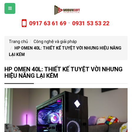
0917 63 61 69
0931 53 53 22
-
Trang chủ
Công nghệ và giải pháp
HP OMEN 40L: THIẾT KẾ TUYỆT VỜI NHƯNG HIỆU NĂNG
LẠI KÉM
HP OMEN 40L: THIẾT KẾ TUYỆT VỜI NHƯNG
HIỆU NĂNG LẠI KÉM