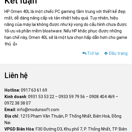
Kết luận
HP Omen 40L là một chiếc PC gaming tầm trung với thiết kế đẹp
mắt, dễ dàng nâng cấp và tản nhiệt hiệu quả. Tuy nhiên, hiệu
năng của máy lại không được như kỳ vọng do cấu hình chưa được
tối ưu và phần mềm bloatware. Nếu HP khắc phục được những
hạn chế này, Omen 40L sẽ là một lựa chọn hấp dẫn hơn cho game
thủ. 👍
Trở lại
Đầu trang
Liên hệ
Hotline:
0917 63 61 69
Kinh doanh
:
0931 53 53 22
–
0933 59 79 56
–
0908 404 469
–
0972 38 38 07
Email:
info@modunsoft.com
Địa chỉ:
1215 Phạm Văn Thuận, P. Thống Nhất, Biên Hoà, Đồng
Nai.
VPGD Biên Hòa
: F30 Đường D3, Khu phố 7, P. Thống Nhất, TP. Biên