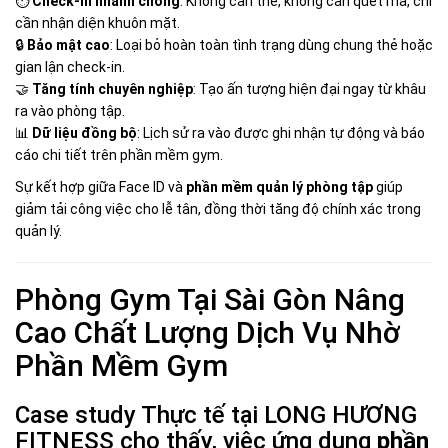
⏱
Check-in nhanh chóng
: Không cần thẻ, không cần quét mã, chỉ
cần nhận diện khuôn mặt.
🔒
Bảo mật cao
: Loại bỏ hoàn toàn tình trạng dùng chung thẻ hoặc
gian lận check-in.
🤝
Tăng tính chuyên nghiệp
: Tạo ấn tượng hiện đại ngay từ khâu
ra vào phòng tập.
📊
Dữ liệu đồng bộ
: Lịch sử ra vào được ghi nhận tự động và báo
cáo chi tiết trên phần mềm gym.
Sự kết hợp giữa Face ID và
phần mềm quản lý phòng tập
giúp
giảm tải công việc cho lễ tân, đồng thời tăng độ chính xác trong
quản lý.
Phòng Gym Tại Sài Gòn Nâng
Cao Chất Lượng Dịch Vụ Nhờ
Phần Mềm Gym
Case study Thực tế tại LONG HƯƠNG
FITNESS cho thấy, việc ứng dụng
phần