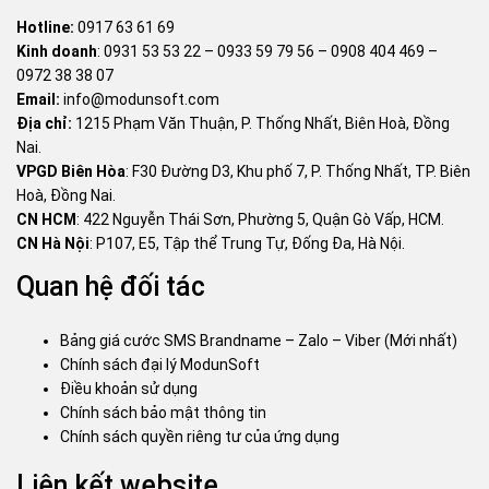
Hotline:
0917 63 61 69
Kinh doanh
:
0931 53 53 22
–
0933 59 79 56
–
0908 404 469
–
0972 38 38 07
Email:
info@modunsoft.com
Địa chỉ:
1215 Phạm Văn Thuận, P. Thống Nhất, Biên Hoà, Đồng
Nai.
VPGD Biên Hòa
: F30 Đường D3, Khu phố 7, P. Thống Nhất, TP. Biên
Hoà, Đồng Nai.
CN HCM
: 422 Nguyễn Thái Sơn, Phường 5, Quận Gò Vấp, HCM.
CN Hà Nội
: P107, E5, Tập thể Trung Tự, Đống Đa, Hà Nội.
Quan hệ đối tác
Bảng giá cước SMS Brandname – Zalo – Viber (Mới nhất)
Chính sách đại lý ModunSoft
Điều khoản sử dụng
Chính sách bảo mật thông tin
Chính sách quyền riêng tư của ứng dụng
Liên kết website