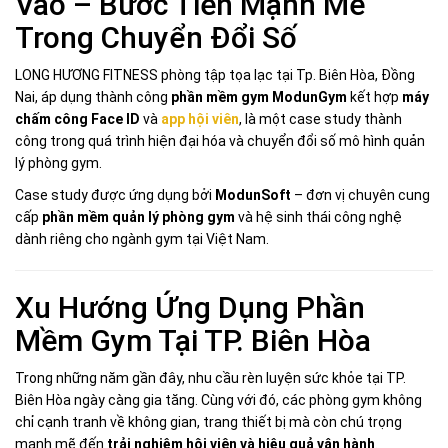
Vào – Bước Tiến Mạnh Mẽ
Trong Chuyển Đổi Số
LONG HƯƠNG FITNESS phòng tập tọa lạc tại Tp. Biên Hòa, Đồng
Nai, áp dụng thành công
phần mềm gym ModunGym
kết hợp
máy
chấm công Face ID
và
app hội viên
, là một case study thành
công trong quá trình hiện đại hóa và chuyển đổi số mô hình quản
lý phòng gym.
Case study được ứng dụng bởi
ModunSoft
– đơn vị chuyên cung
cấp
phần mềm quản lý phòng gym
và hệ sinh thái công nghệ
dành riêng cho ngành gym tại Việt Nam.
Xu Hướng Ứng Dụng Phần
Mềm Gym Tại TP. Biên Hòa
Trong những năm gần đây, nhu cầu rèn luyện sức khỏe tại TP.
Biên Hòa ngày càng gia tăng. Cùng với đó, các phòng gym không
chỉ cạnh tranh về không gian, trang thiết bị mà còn chú trọng
mạnh mẽ đến
trải nghiệm hội viên và hiệu quả vận hành
.