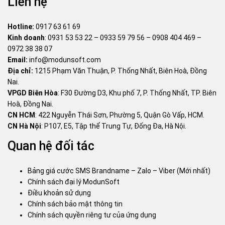
Liên hệ
Hotline:
0917 63 61 69
Kinh doanh
:
0931 53 53 22
–
0933 59 79 56
–
0908 404 469
–
0972 38 38 07
Email:
info@modunsoft.com
Địa chỉ:
1215 Phạm Văn Thuận, P. Thống Nhất, Biên Hoà, Đồng
Nai.
VPGD Biên Hòa
: F30 Đường D3, Khu phố 7, P. Thống Nhất, TP. Biên
Hoà, Đồng Nai.
CN HCM
: 422 Nguyễn Thái Sơn, Phường 5, Quận Gò Vấp, HCM.
CN Hà Nội
: P107, E5, Tập thể Trung Tự, Đống Đa, Hà Nội.
Quan hệ đối tác
Bảng giá cước SMS Brandname – Zalo – Viber (Mới nhất)
Chính sách đại lý ModunSoft
Điều khoản sử dụng
Chính sách bảo mật thông tin
Chính sách quyền riêng tư của ứng dụng