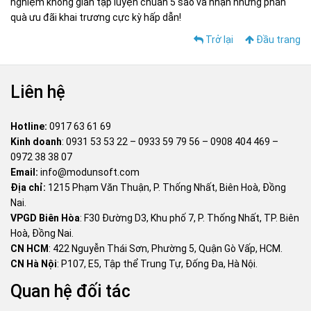
nghiệm không gian tập luyện chuẩn 5 sao và nhận những phần
quà ưu đãi khai trương cực kỳ hấp dẫn!
Trở lại
Đầu trang
Liên hệ
Hotline:
0917 63 61 69
Kinh doanh
:
0931 53 53 22
–
0933 59 79 56
–
0908 404 469
–
0972 38 38 07
Email:
info@modunsoft.com
Địa chỉ:
1215 Phạm Văn Thuận, P. Thống Nhất, Biên Hoà, Đồng
Nai.
VPGD Biên Hòa
: F30 Đường D3, Khu phố 7, P. Thống Nhất, TP. Biên
Hoà, Đồng Nai.
CN HCM
: 422 Nguyễn Thái Sơn, Phường 5, Quận Gò Vấp, HCM.
CN Hà Nội
: P107, E5, Tập thể Trung Tự, Đống Đa, Hà Nội.
Quan hệ đối tác