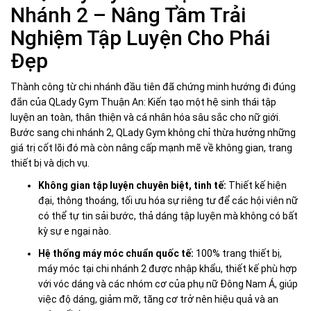
Nhánh 2 – Nâng Tầm Trải
Nghiệm Tập Luyện Cho Phái
Đẹp
Thành công từ chi nhánh đầu tiên đã chứng minh hướng đi đúng
đắn của QLady Gym Thuận An: Kiến tạo một hệ sinh thái tập
luyện an toàn, thân thiện và cá nhân hóa sâu sắc cho nữ giới.
Bước sang chi nhánh 2, QLady Gym không chỉ thừa hưởng những
giá trị cốt lõi đó mà còn nâng cấp mạnh mẽ về không gian, trang
thiết bị và dịch vụ.
Không gian tập luyện chuyên biệt, tinh tế:
Thiết kế hiện
đại, thông thoáng, tối ưu hóa sự riêng tư để các hội viên nữ
có thể tự tin sải bước, thả dáng tập luyện mà không có bất
kỳ sự e ngại nào.
Hệ thống máy móc chuẩn quốc tế:
100% trang thiết bị,
máy móc tại chi nhánh 2 được nhập khẩu, thiết kế phù hợp
với vóc dáng và các nhóm cơ của phụ nữ Đông Nam Á, giúp
việc độ dáng, giảm mỡ, tăng cơ trở nên hiệu quả và an