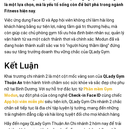
là một lựa chọn, mà là yếu tố sống còn để bứt phá trong ngành
Fitness hiện nay.
Việc ứng dụng Face ID và App hội viên không chỉ làm hài lòng
khách hàng bằng sự tiện lợi, nâng tầm giá trị thương hiệu, mà
còn giúp các chủ phòng gym tối ưu hóa định biên nhân sự, quản lý
vận hành từ xa một cách thảnh thơi và chính xác. Modun đã và
đang hoàn thành xuất sắc vai trò “người hùng thầm lặng” đứng
sau sự tăng trưởng doanh thu vững chắc của QLady Gym.
Kết Luận
Khai trương chi nhánh 2 là một cột mốc vàng son của
QLady Gym
Thuận An
trên hành trình chăm sóc sức khỏe và sắc đẹp cho phụ
nữ tại Bình Dương. Với sự hỗ trợ đắc lực từ
Phần mềm Gym
Modun
, sự đột phá của công nghệ
Check-in Face ID
cùng chiếc
App hội viên miễn phí
siêu tiện ích, QLady Gym Chi nhánh 2 chắc
chắn sẽ tiếp tục là địa chỉ tập luyện lý tưởng, mang đến những
trải nghiệm đẳng cấp và hài lòng tuyệt đối cho mọi khách hàng.
Hãy đến ngay QLady Gym Thuận An Chi nhánh 2 hôm nay để trải