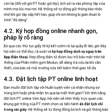
còn lại (đối với gói PT hoặc gói lớp), lịch sử ra vào phòng tập của
mình mọi lúc mọi nơi. Hệ thống sẽ tự động gửi thông báo nhắc
nhở khi gói tập sắp hết hạn, giúp chị em không bị gián đoạn lộ
trình “độ dáng”.
4.2. Ký hợp đồng online nhanh gọn,
pháp lý rõ ràng
Bỏ qua các thủ tục giấy tờ ký kết rườm rà tại quầy lễ tân, giờ đây
hội viên có thể đọc, rà soát và
ký hợp đồng dịch vụ ngay trên
App điện thoại
. Hợp đồng điện tử được lưu trữ bảo mật trên hệ
thống của Phần mềm gym Modun, dễ dàng tra cứu lại khi cần
thiết, vừa bảo vệ môi trường vừa tiết kiệm thời gian tối đa.
4.3. Đặt lịch tập PT online linh hoạt
Bạn muốn đặt lịch tập với Huấn luyện viên cá nhân nhưng sợ
trùng lịch hoặc phải nhắn tin qua lại mất thời gian? Với tính năng
đặt lịch PT online trên App, hội viên sẽ nhìn thấy trực quan các
khung giờ trống của PT mình chọn và tiến hành
ấn đặt lịch chỉ
trong vài giây
. Hệ thống sẽ tự động đồng bộ lịch và gửi thông báo