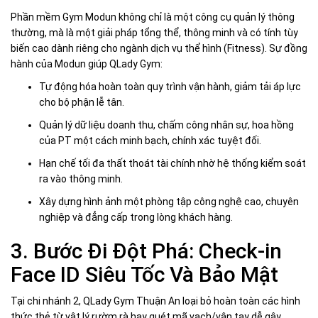
Phần mềm Gym Modun không chỉ là một công cụ quản lý thông
thường, mà là một giải pháp tổng thể, thông minh và có tính tùy
biến cao dành riêng cho ngành dịch vụ thể hình (Fitness). Sự đồng
hành của Modun giúp QLady Gym:
Tự động hóa hoàn toàn quy trình vận hành, giảm tải áp lực
cho bộ phận lễ tân.
Quản lý dữ liệu doanh thu, chấm công nhân sự, hoa hồng
của PT một cách minh bạch, chính xác tuyệt đối.
Hạn chế tối đa thất thoát tài chính nhờ hệ thống kiểm soát
ra vào thông minh.
Xây dựng hình ảnh một phòng tập công nghệ cao, chuyên
nghiệp và đẳng cấp trong lòng khách hàng.
3. Bước Đi Đột Phá: Check-in
Face ID Siêu Tốc Và Bảo Mật
Tại chi nhánh 2, QLady Gym Thuận An loại bỏ hoàn toàn các hình
thức thẻ từ vật lý rườm rà hay quét mã vạch/vân tay dễ gây