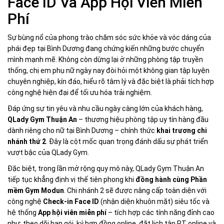
Face ID Và App Hội Viên Miễn
Phí
Sự bùng nổ của phong trào chăm sóc sức khỏe và vóc dáng của
phái đẹp tại Bình Dương đang chứng kiến những bước chuyển
mình mạnh mẽ. Không còn dừng lại ở những phòng tập truyền
thống, chị em phụ nữ ngày nay đòi hỏi một không gian tập luyện
chuyên nghiệp, kín đáo, hiểu rõ tâm lý và đặc biệt là phải tích hợp
công nghệ hiện đại để tối ưu hóa trải nghiệm.
Đáp ứng sự tin yêu và nhu cầu ngày càng lớn của khách hàng,
QLady Gym Thuận An
– thương hiệu phòng tập uy tín hàng đầu
dành riêng cho nữ tại Bình Dương – chính thức
khai trương chi
nhánh thứ 2
. Đây là cột mốc quan trọng đánh dấu sự phát triển
vượt bậc của QLady Gym.
Đặc biệt, trong lần mở rộng quy mô này, QLady Gym Thuận An
tiếp tục khẳng định vị thế tiên phong khi
đồng hành cùng Phần
mềm Gym Modun
. Chi nhánh 2 sẽ được nâng cấp toàn diện với
công nghệ
Check-in Face ID
(nhận diện khuôn mặt) siêu tốc và
hệ thống
App hội viên miễn phí
– tích hợp các tính năng đỉnh cao
như: theo dõi hạn gói, ký hợp đồng online, đặt lịch tập PT online và