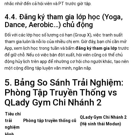
nhắc nhở đến cả hội viên và PT trước giờ tập.
4.4. Đăng ký tham gia lớp học (Yoga,
Dance, Aerobic…) chủ động
Đối với các lớp học số lượng có hạn (Group X), việc tranh suất
tham gia luôn là nỗi lo của nhiều chị em. Giờ đây, bạn chỉ cần mở
App, xem lịch học trong tuần và bấm
đăng ký tham gia lớp
trước
để giữ chỗ. Nếu có việc bận đột xuất, hội viên cũng có thể chủ
động hủy lịch trên app để nhường cơ hội cho người khác, tạo nên
một cộng đồng tập luyện văn minh, ngăn nắp.
5. Bảng So Sánh Trải Nghiệm:
Phòng Tập Truyền Thống vs
QLady Gym Chi Nhánh 2
Tiêu chí
QLady Gym Chi Nhánh 2
trải
Phòng tập truyền thống cũ
(Hệ sinh thái Modun)
nghiệm
Hình