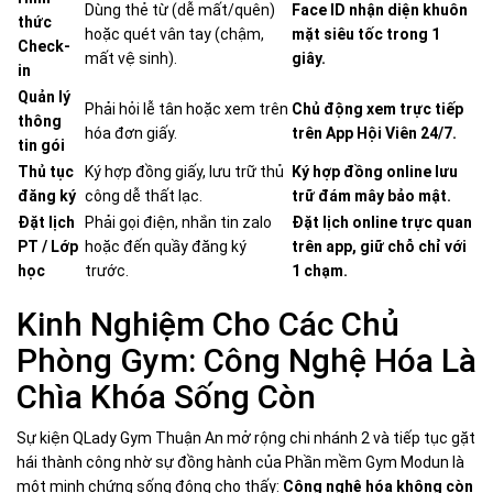
Dùng thẻ từ (dễ mất/quên)
Face ID nhận diện khuôn
thức
hoặc quét vân tay (chậm,
mặt siêu tốc trong 1
Check-
mất vệ sinh).
giây.
in
Quản lý
Phải hỏi lễ tân hoặc xem trên
Chủ động xem trực tiếp
thông
hóa đơn giấy.
trên App Hội Viên 24/7.
tin gói
Thủ tục
Ký hợp đồng giấy, lưu trữ thủ
Ký hợp đồng online lưu
đăng ký
công dễ thất lạc.
trữ đám mây bảo mật.
Đặt lịch
Phải gọi điện, nhắn tin zalo
Đặt lịch online trực quan
PT / Lớp
hoặc đến quầy đăng ký
trên app, giữ chỗ chỉ với
học
trước.
1 chạm.
Kinh Nghiệm Cho Các Chủ
Phòng Gym: Công Nghệ Hóa Là
Chìa Khóa Sống Còn
Sự kiện QLady Gym Thuận An mở rộng chi nhánh 2 và tiếp tục gặt
hái thành công nhờ sự đồng hành của Phần mềm Gym Modun là
một minh chứng sống động cho thấy:
Công nghệ hóa không còn