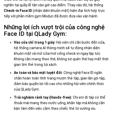
nghẽn tại quầy lễ tân vào giờ cao điểm. Thay vào đó, hệ thống
Check-in Face ID
(nhận diện khuôn mặt) hiện đại tích hợp trực
tiếp với phần mềm gym Modun đã được đưa vào vận hành.
Những lợi ích vượt trội của công nghệ
Face ID tại QLady Gym:
Vào cửa chỉ trong 1 giây:
Hội viên chỉ cần bước đến cửa,
hệ thống camera AI thông minh sẽ tự động nhận diện
khuôn mặt và mở cửa/mở cổng check-in ngay lập tức.
Không cần mang theo thẻ, không sợ quên thẻ hay mất thời
gian tìm thẻ trong túi xách.
An toàn và bảo mật tuyệt đối:
Công nghệ Face ID ngăn
chặn hoàn toàn tình trạng mượn thẻ tập, gian lận gói tập,
đảm bảo quyền lợi tối cao cho những hội viên chính thức
của QLady Gym.
Trải nghiệm rảnh tay (Hands-free):
Chị em đi tập có thể
thoải mái mang theo nước uống, khăn tập mà không cần
bận tâm đến việc cầm theo chiếc thẻ từ vướng víu.