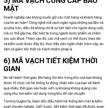
5) MÃ VẠCH CUNG CẤP BẢO
MẬT
Doanh nghiệp nào không muốn giữ các mặt hàng và khách hàng
của họ an toàn? Công nghệ mã vạch ngăn ngừa những sai lầm và
sự pha trộn, điều đó không chỉ là sự bất tiện cho người dùng cuối,
mà có thể gây hại, đặc biệt là trong ngành dược phẩm và chăm
sóc sức khoẻ. Thêm vào đó, các mã vạch có thể được theo dõi
và kiểm soát được đầy đủ, thúc đẩy việc ngăn chặn trộm cắp, an
tâm và giảm tổn thất và trách nhiệm pháp lý.
6) MÃ VẠCH TIẾT KIỆM THỜI
GIAN
Nó tiết kiệm thời gian. Khi hàng tồn kho trong kho của bạn không
được tổ chức với hệ thống tự động, nhân viên của bạn sẽ dành
quá nhiều thời gian vào hoặc viết ra khoảng không quảng cáo
cũng như tìm kiếm vật dụng trong kho để vận chuyển.
Tommy Gugliotta, Giám đốc điều hành hệ thống làm mát & kiểm
soát chuyên nghiệp , biết trước, tiết kiệm thời gian đã được quan