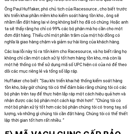
Ông Paul Huffaker, phó chủ tịch của Racesource , cho biết trước
khi triển khai phần mềm kho kiểm soát hàng tồn kho , ông sẽ
nhầm lẫn đặt hàng lại vì ông không biết họ đã có chúng. Hoặc anh
ta sẽ thấy rằng họ chỉ có 99% các bộ phận mà họ cần cho một
đơn đặt hàng. Thiếu chỉ một phần trăm của một hội đồng có
nghĩa là giao hàng chậm và giảm sự hài lòng của khách hàng.
Các loại lỗi này tỏ ra tốn kém cho Racesource, và họ biết rằng họ
không chỉ cần một cách xử lý tốt hơn hàng tồn kho, mà còn là
một hệ thống có thể sử dụng mã số UPC hiện có của nó để theo
dõi các mục riêng lẻ và tổng số lắp ráp.
Huffaker cho biết: “Sau khi triển khai hệ thống kiểm soát hàng
tồn kho, bây giờ chúng tôi có thể đảm bảo rằng chúng tôi có các
bộ phận trên tay để thực hiện lắp ráp một cách hiệu quả hơn và
nhận được các bộ phận một cách kịp thời hơn”. “Chúng tôi có
một bộ phận xử lý tốt hơn các bộ phận chúng tôi có trong tay, số
lượng, và những gì chúng tôi cần đặt hàng. Chúng tôi có thể thiết
lập thời gian tốt hơn rất nhiều. ”