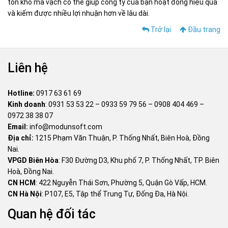
tồn kho mã vạch có thể giúp công ty của bạn hoạt động hiệu quả
và kiếm được nhiều lợi nhuận hơn về lâu dài.
Trở lại
Đầu trang
Liên hệ
Hotline:
0917 63 61 69
Kinh doanh
:
0931 53 53 22
–
0933 59 79 56
–
0908 404 469
–
0972 38 38 07
Email:
info@modunsoft.com
Địa chỉ:
1215 Phạm Văn Thuận, P. Thống Nhất, Biên Hoà, Đồng
Nai.
VPGD Biên Hòa
: F30 Đường D3, Khu phố 7, P. Thống Nhất, TP. Biên
Hoà, Đồng Nai.
CN HCM
: 422 Nguyễn Thái Sơn, Phường 5, Quận Gò Vấp, HCM.
CN Hà Nội
: P107, E5, Tập thể Trung Tự, Đống Đa, Hà Nội.
Quan hệ đối tác