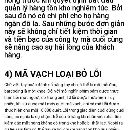
hỏng trước khi quyết định bắt đầu
quản lý hàng tồn kho nghiêm túc. Bởi
sau đó nó có chi phí cho họ hàng
ngàn đô la. Sau những bước đơn giản
này sẽ không chỉ tiết kiệm thời gian
và tiền bạc của công ty mà cuối cùng
sẽ nâng cao sự hài lòng của khách
hàng.
4) MÃ VẠCH LOẠI BỎ LỖI
Chữ viết tay hoặc đánh số bằng tay chỉ có thể là một nỗi đau;
barcoding là một khoe. Đối với mỗi nghìn phím bấm được thực
hiện bởi một người, có trung bình 10 lỗi được thực hiện. Tuy
nhiên, khi sử dụng một máy quét mã vạch, chỉ có một lỗi được
thực hiện cho mỗi 10.000 quét. Lỗi trong giao diện cuối cùng cuối
cùng có nghĩa là sự chậm trễ của lô hàng khi nhân viên phải tìm
kiếm các mặt hàng không có trong kho hoặc bị thất lạc. Ngoài ra,
dữ liệu sai lầm có thể gây ra bội chi khi hàng tồn kho quá nhiều.