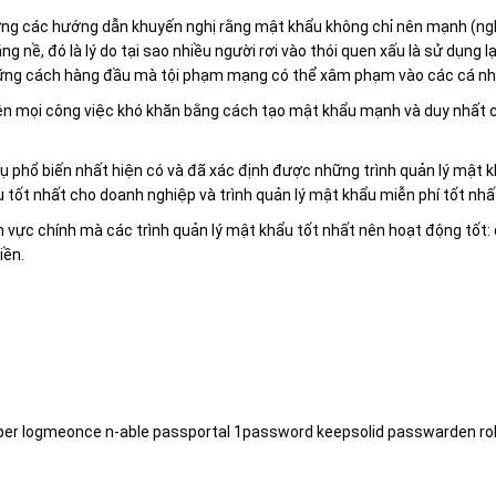
ng các hướng dẫn khuyến nghị rằng mật khẩu không chỉ nên mạnh (nghĩ
g nề, đó là lý do tại sao nhiều người rơi vào thói quen xấu là sử dụng 
những cách hàng đầu mà tội phạm mạng có thể xâm phạm vào các cá nh
iện mọi công việc khó khăn bằng cách tạo mật khẩu mạnh và duy nhất c
ụ phổ biến nhất hiện có và đã xác định được những trình quản lý mật 
 tốt nhất cho doanh nghiệp và trình quản lý mật khẩu miễn phí tốt nhấ
nh vực chính mà các trình quản lý mật khẩu tốt nhất nên hoạt động tốt:
iền.
eeper logmeonce n-able passportal 1password keepsolid passwarden 