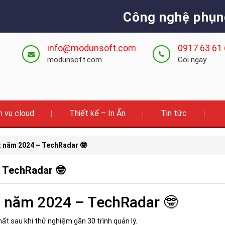
Công nghệ phụn
info@modunsoft.com
0917 63 61
modunsoft.com
Gọi ngay
h vụ cloud
Thiết kế – In Ấn
Tin tức
t năm 2024 – TechRadar 🤓
– TechRadar 🤓
t năm 2024 – TechRadar 🤓
hất sau khi thử nghiệm gần 30 trình quản lý.