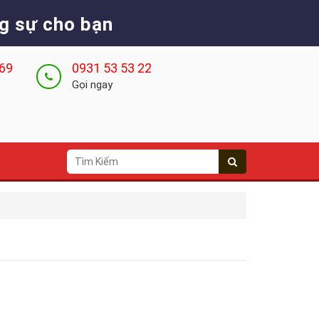
g sự cho bạn
 69
0931 53 53 22
Gọi ngay