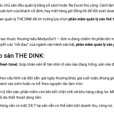
c chủ sân đều quản lý bằng sổ sách hoặc file Excel thủ công. Cách làm
bỏ quên lịch của khách cố định, hay mất hàng giờ đồng hồ để đối soát doa
an quản lý THE DINK đã tin tưởng lựa chọn
phần mềm quản lý sân thể 
thao thuộc thương hiệu ModunSoft — đơn vị đang chiếm thị phần lớn 
quyết các “nỗi đau” của ngành vận hành sân bãi,
phần mềm quản lý sân p
cho sân THE DINK:
Real-time):
Giúp nhân viên lễ tân nhìn rõ sân nào đang trống, sân nà
theo cấu hình cài đặt sẵn: giá ngày thường khác giá cuối tuần, khung g
khách vào sớm hoặc ra trễ theo nguyên tắc làm tròn.
 lý tiền sân, phần mềm còn liên kết chặt chẽ với kho hàng căng-tin. M
i đa thất thoát dòng tiền.
ông cần có mặt 24/7 tại sân vẫn có thể nắm bắt doanh thu, công nợ, t