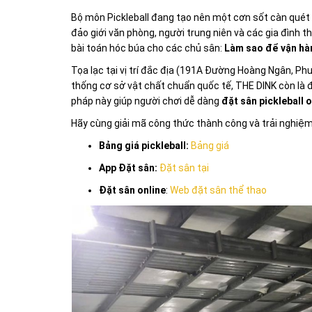
Bộ môn Pickleball đang tạo nên một cơn sốt càn quét k
đảo giới văn phòng, người trung niên và các gia đình 
bài toán hóc búa cho các chủ sân:
Làm sao để vận hàn
Tọa lạc tại vị trí đắc địa (191A Đường Hoàng Ngân, P
thống cơ sở vật chất chuẩn quốc tế, THE DINK còn là
pháp này giúp người chơi dễ dàng
đặt sân pickleball o
Hãy cùng giải mã công thức thành công và trải nghiệm
Bảng giá pickleball:
Bảng giá
App Đặt sân:
Đặt sân tại
Đặt sân online
:
Web đặt sân thể thao