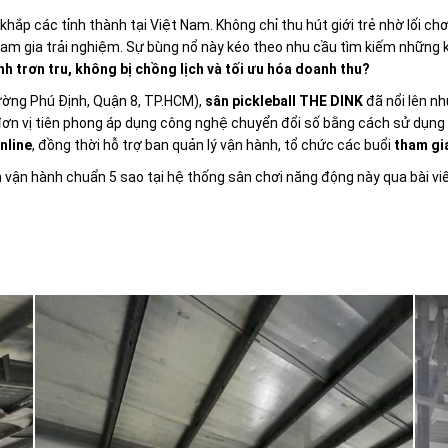
hắp các tỉnh thành tại Việt Nam. Không chỉ thu hút giới trẻ nhờ lối ch
tham gia trải nghiệm. Sự bùng nổ này kéo theo nhu cầu tìm kiếm những 
h trơn tru, không bị chồng lịch và tối ưu hóa doanh thu?
hường Phú Định, Quận 8, TP.HCM),
sân pickleball THE DINK
đã nổi lên n
 đơn vị tiên phong áp dụng công nghệ chuyển đổi số bằng cách sử dụng
nline
, đồng thời hỗ trợ ban quản lý vận hành, tổ chức các buổi
tham gia
 vận hành chuẩn 5 sao tại hệ thống sân chơi năng động này qua bài viế