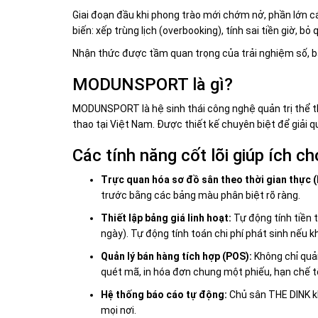
Giai đoạn đầu khi phong trào mới chớm nở, phần lớn cá
biến: xếp trùng lịch (overbooking), tính sai tiền giờ, 
Nhận thức được tầm quan trọng của trải nghiệm số, b
MODUNSPORT là gì?
MODUNSPORT là hệ sinh thái công nghệ quản trị thể 
thao tại Việt Nam. Được thiết kế chuyên biệt để giải 
Các tính năng cốt lõi giúp ích 
Trực quan hóa sơ đồ sân theo thời gian thực (
trước bằng các bảng màu phân biệt rõ ràng.
Thiết lập bảng giá linh hoạt:
Tự động tính tiền 
ngày). Tự động tính toán chi phí phát sinh nếu 
Quản lý bán hàng tích hợp (POS):
Không chỉ quản
quét mã, in hóa đơn chung một phiếu, hạn chế tố
Hệ thống báo cáo tự động:
Chủ sân THE DINK kh
mọi nơi.