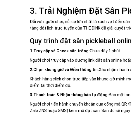
3. Trải Nghiệm Đặt Sân Pi
Đối với người chơi, nỗi sợ lớn nhất là xách vợt đến sâ
tảng đặt lịch trực tuyến của THE DINK đã giải quyết tri
Quy trình đặt sân pickleball onli
1.Truy cập và Check sân trống:
Chưa đầy 1 phút.
Người chơi truy cập vào đường link đặt sân online hoặ
2.Chọn khung giờ và Điền thông tin:
Xác nhận nhanh 
Khách hàng click chọn trực tiếp vào khung giờ mình mo
điểm tại thời điểm đó.
3.Thanh toán & Nhận thông báo tự động:
Bảo mật an 
Người chơi tiến hành chuyển khoản qua cổng mã QR tĩ
Zalo ZNS hoặc SMS) kèm mã đặt sân. Sân đó sẽ ngay lậ