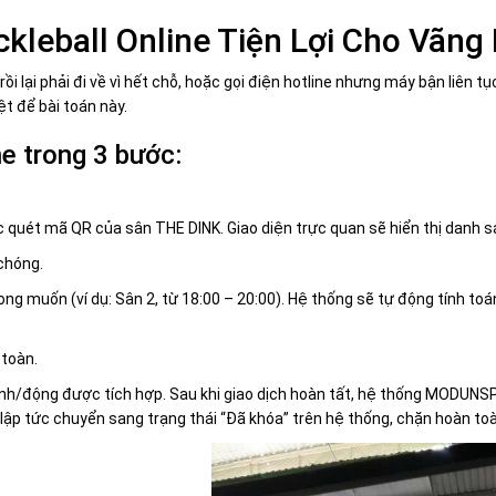
ckleball Online Tiện Lợi Cho Vãng
n rồi lại phải đi về vì hết chỗ, hoặc gọi điện hotline nhưng máy bận li
ệt để bài toán này.
ne trong 3 bước:
c quét mã QR của sân THE DINK. Giao diện trực quan sẽ hiển thị danh s
chóng.
ng muốn (ví dụ: Sân 2, từ 18:00 – 20:00). Hệ thống sẽ tự động tính toá
toàn.
nh/động được tích hợp. Sau khi giao dịch hoàn tất, hệ thống MODUNSPO
p tức chuyển sang trạng thái “Đã khóa” trên hệ thống, chặn hoàn toàn