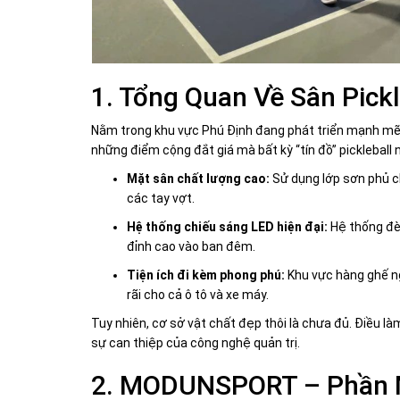
1. Tổng Quan Về Sân Pick
Nằm trong khu vực Phú Định đang phát triển mạnh mẽ, T
những điểm cộng đắt giá mà bất kỳ “tín đồ” pickleball 
Mặt sân chất lượng cao:
Sử dụng lớp sơn phủ c
các tay vợt.
Hệ thống chiếu sáng LED hiện đại:
Hệ thống đèn
đỉnh cao vào ban đêm.
Tiện ích đi kèm phong phú:
Khu vực hàng ghế ngh
rãi cho cả ô tô và xe máy.
Tuy nhiên, cơ sở vật chất đẹp thôi là chưa đủ. Điều l
sự can thiệp của công nghệ quản trị.
2. MODUNSPORT – Phần M