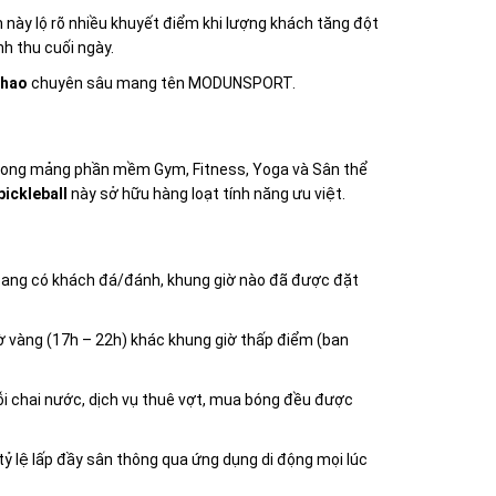
 này lộ rõ nhiều khuyết điểm khi lượng khách tăng đột
nh thu cuối ngày.
thao
chuyên sâu mang tên MODUNSPORT.
trong mảng phần mềm Gym, Fitness, Yoga và Sân thể
ickleball
này sở hữu hàng loạt tính năng ưu việt.
o đang có khách đá/đánh, khung giờ nào đã được đặt
iờ vàng (17h – 22h) khác khung giờ thấp điểm (ban
ỗi chai nước, dịch vụ thuê vợt, mua bóng đều được
ỷ lệ lấp đầy sân thông qua ứng dụng di động mọi lúc