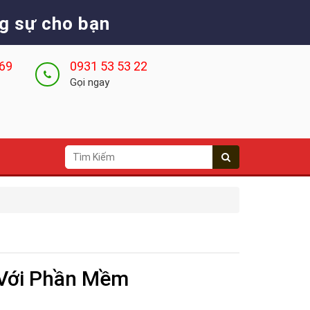
g sự cho bạn
 69
0931 53 53 22
Gọi ngay
 Với Phần Mềm