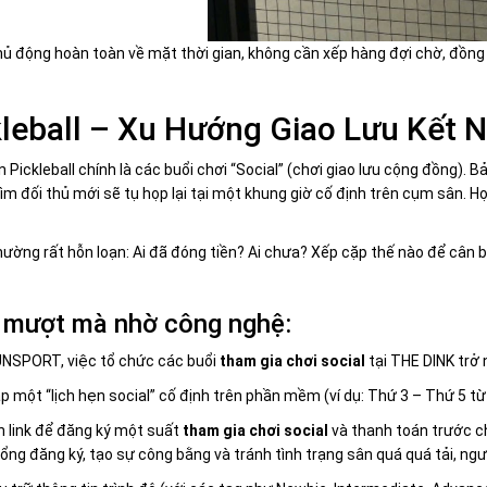
ủ động hoàn toàn về mặt thời gian, không cần xếp hàng đợi chờ, đồng t
kleball – Xu Hướng Giao Lưu Kết 
ckleball chính là các buổi chơi “Social” (chơi giao lưu cộng đồng). Bả
 đối thủ mới sẽ tụ họp lại tại một khung giờ cố định trên cụm sân. Họ
 thường rất hỗn loạn: Ai đã đóng tiền? Ai chưa? Xếp cặp thế nào để cân
 mượt mà nhờ công nghệ:
UNSPORT, việc tổ chức các buổi
tham gia chơi social
tại THE DINK trở
ập một “lịch hẹn social” cố định trên phần mềm (ví dụ: Thứ 3 – Thứ 5 từ 
n link để đăng ký một suất
tham gia chơi social
và thanh toán trước ch
ng đăng ký, tạo sự công bằng và tránh tình trạng sân quá quá tải, ngườ