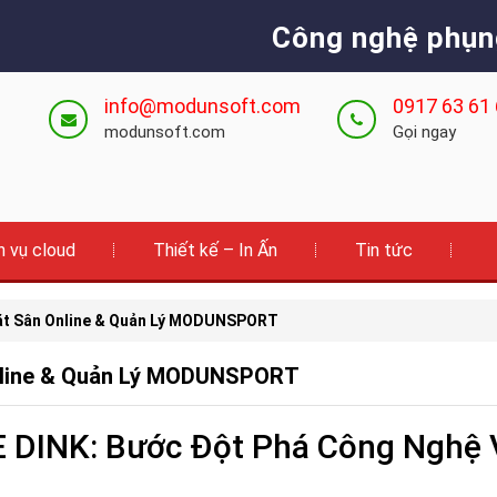
Công nghệ phụn
info@modunsoft.com
0917 63 61
modunsoft.com
Gọi ngay
h vụ cloud
Thiết kế – In Ấn
Tin tức
Đặt Sân Online & Quản Lý MODUNSPORT
Online & Quản Lý MODUNSPORT
HE DINK: Bước Đột Phá Công Nghệ