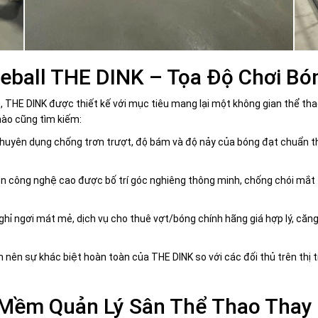
leball THE DINK – Tọa Độ Chơi B
HE DINK được thiết kế với mục tiêu mang lại một không gian thể thao 
nào cũng tìm kiếm:
huyên dụng chống trơn trượt, độ bám và độ nảy của bóng đạt chuẩn thi
 công nghệ cao được bố trí góc nghiêng thông minh, chống chói mắt 
ỉ ngơi mát mẻ, dịch vụ cho thuê vợt/bóng chính hãng giá hợp lý, căng-
àm nên sự khác biệt hoàn toàn của THE DINK so với các đối thủ trên th
ềm Quản Lý Sân Thể Thao Thay 