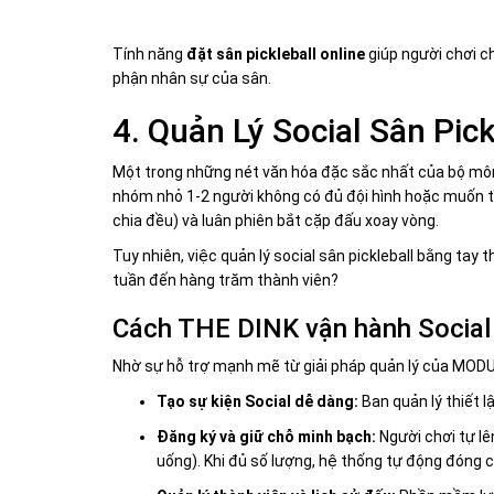
Tính năng
đặt sân pickleball online
giúp người chơi ch
phận nhân sự của sân.
4. Quản Lý Social Sân Pic
Một trong những nét văn hóa đặc sắc nhất của bộ môn Pi
nhóm nhỏ 1-2 người không có đủ đội hình hoặc muốn tìm
chia đều) và luân phiên bắt cặp đấu xoay vòng.
Tuy nhiên, việc quản lý social sân pickleball bằng tay
tuần đến hàng trăm thành viên?
Cách THE DINK vận hành Social
Nhờ sự hỗ trợ mạnh mẽ từ giải pháp quản lý của MOD
Tạo sự kiện Social dễ dàng:
Ban quản lý thiết l
Đăng ký và giữ chỗ minh bạch:
Người chơi tự lê
uống). Khi đủ số lượng, hệ thống tự động đóng cổ