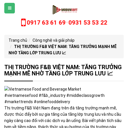
0917 63 61 69
0931 53 53 22
-
Trang chủ
Công nghệ và giải pháp
THỊ TRƯỜNG F&B VIỆT NAM: TĂNG TRƯỞNG MẠNH MẼ
NHỜ TẦNG LỚP TRUNG LƯU 📈
THỊ TRƯỜNG F&B VIỆT NAM: TĂNG TRƯỞNG
MẠNH MẼ NHỜ TẦNG LỚP TRUNG LƯU 📈
#vietnamesefood #f&b_industry #middleclassgrowth
#markettrends #onlinefooddelivery
Thị trường F&B Việt Nam đang trên đà tăng trưởng mạnh mẽ,
được thúc đẩy bởi sự gia tăng của tầng lớp trung lưu và nhu cầu
ngày càng cao đối với các dịch vụ ăn uống. Bài viết phân tích sâu
hơn về tiềm năng, thách thức và xu hướng của thị trường này.