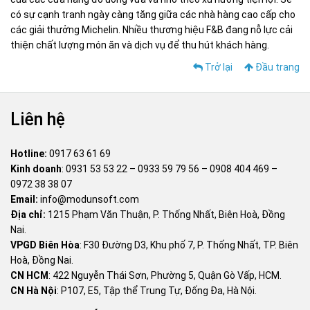
có sự cạnh tranh ngày càng tăng giữa các nhà hàng cao cấp cho
các giải thưởng Michelin. Nhiều thương hiệu F&B đang nỗ lực cải
thiện chất lượng món ăn và dịch vụ để thu hút khách hàng.
Trở lại
Đầu trang
Liên hệ
Hotline:
0917 63 61 69
Kinh doanh
:
0931 53 53 22
–
0933 59 79 56
–
0908 404 469
–
0972 38 38 07
Email:
info@modunsoft.com
Địa chỉ:
1215 Phạm Văn Thuận, P. Thống Nhất, Biên Hoà, Đồng
Nai.
VPGD Biên Hòa
: F30 Đường D3, Khu phố 7, P. Thống Nhất, TP. Biên
Hoà, Đồng Nai.
CN HCM
: 422 Nguyễn Thái Sơn, Phường 5, Quận Gò Vấp, HCM.
CN Hà Nội
: P107, E5, Tập thể Trung Tự, Đống Đa, Hà Nội.