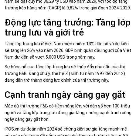
Nam sẽ đạt quy mô 36,29 tỷ USD vào năm 2029, với tốc độ tăng
trưởng kép hàng năm (CAGR) là 9,82% trong giai đoạn 2024-2029.
Động lực tăng trưởng: Tầng lớp
trung lưu và giới trẻ
Tầng lớp trung lưu ở Việt Nam hiện chiếm 13% dân số và dự kiến ​​
sẽ tăng lên 26% vào năm 2026. GDP bình quân đầu người của Việt
Nam dự kiến ​​sẽ vượt 5.000 USD trong năm nay.
Sự bùng nổ của tầng lớp trung lưu sẽ thúc đẩy nhu cầu của thị
trường F&B. Đáng chú ý, thế hệ Z (sinh từ năm 1997 đến 2012)
đang dần trở thành động lực chính của thị trường này.
Cạnh tranh ngày càng gay gắt
Mặc dù thị trường F&B có tiềm năng lớn, với dân số hơn 100 triệu
người và tầng lớp trung lưu đang gia tăng, nhưng cạnh tranh cũng
ngày càng gay gắt hơn.
iPOS.vn dự đoán năm 2024 sẽ chứng kiến ​​sự gia tăng mạnh mẽ
của các cửa hàng đồ uống vừa và nhỏ theo xu hướng tiện lợi. Sẽ