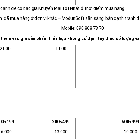
 doanh để có báo giá Khuyến Mãi Tốt Nhất ở thời điểm mua hàng.
hận đã mua hàng ở đơn vị khác – ModunSoft sẵn sàng bán cạnh tranh 
Mobile: 090 868 73 70
thêm vào giá sản phẩm thẻ nhựa không cố định tùy theo số lượng v
2.000
1.000
00<199
200<499
500<999
16.000
13.000
10.000