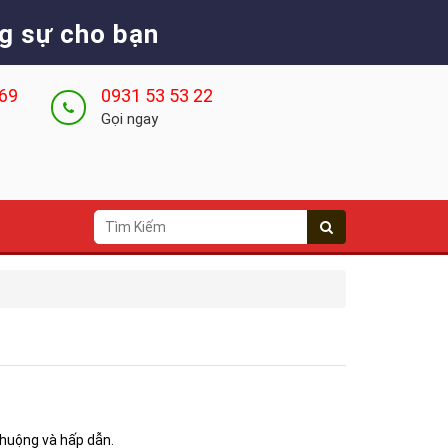
g sự cho bạn
 69
0931 53 53 22
Gọi ngay
chuộng và hấp dẫn.