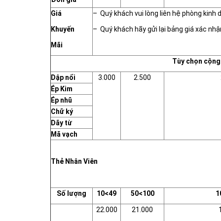
Giá
– Quý khách vui lòng liên hệ phòng kinh
Khuyến
– Quý khách hãy gửi lại bảng giá xác n
Mãi
Tùy chọn cộng 
Dập nổi
3.000
2.500
Ép Kim
Ép nhũ
Chữ ký
Dãy từ
Mã vạch
Thẻ Nhân Viên
Số lượng
10<49
50<100
1
22.000
21.000