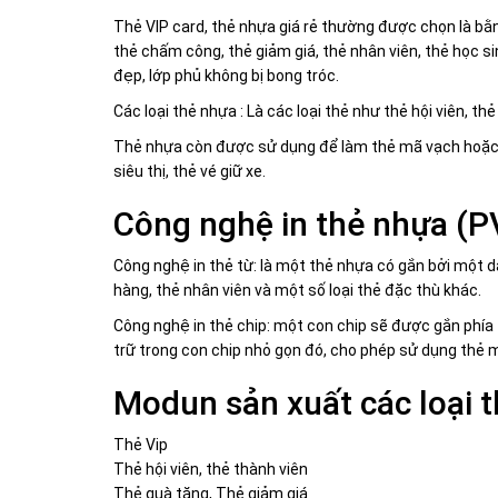
Thẻ VIP card, thẻ nhựa giá rẻ thường được chọn là bằn
thẻ chấm công, thẻ giảm giá, thẻ nhân viên, thẻ học s
đẹp, lớp phủ không bị bong tróc.
Các loại thẻ nhựa : Là các loại thẻ như thẻ hội viên, th
Thẻ nhựa còn được sử dụng để làm thẻ mã vạch hoặc là
siêu thị, thẻ vé giữ xe.
Công nghệ in thẻ nhựa (P
Công nghệ in thẻ từ: là một thẻ nhựa có gắn bởi một d
hàng, thẻ nhân viên và một số loại thẻ đặc thù khác.
Công nghệ in thẻ chip: một con chip sẽ được gắn phía 
trữ trong con chip nhỏ gọn đó, cho phép sử dụng thẻ 
Modun sản xuất các loại t
Thẻ Vip
Thẻ hội viên, thẻ thành viên
Thẻ quà tặng, Thẻ giảm giá