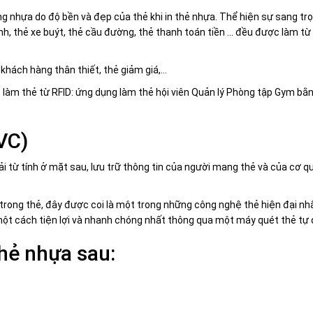
g nhựa do độ bền và đẹp của thẻ khi in thẻ nhựa. Thể hiện sự sang trọn
inh, thẻ xe buýt, thẻ cầu đường, thẻ thanh toán tiền … đều được làm từ
ẻ khách hàng thân thiết, thẻ giảm giá,…
m thẻ từ RFID: ứng dụng làm thẻ hội viên Quản lý Phòng tập Gym bằng
VC)
ải từ tính ở mặt sau, lưu trữ thông tin của người mang thẻ và của cơ 
trong thẻ, đây được coi là một trong những công nghệ thẻ hiện đại nh
một cách tiện lợi và nhanh chóng nhất thông qua một máy quét thẻ tự 
hẻ nhựa sau: