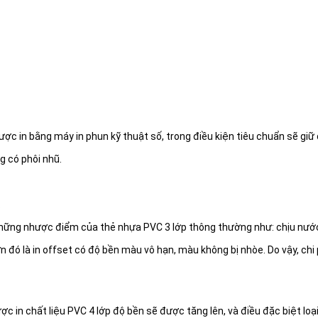
ợc in bằng máy in phun kỹ thuật số, trong điều kiện tiêu chuẩn sẽ g
g có phôi nhũ.
.
 những nhược điểm của thẻ nhựa PVC 3 lớp thông thường như: chịu nướ
 đó là in offset có độ bền màu vô hạn, màu không bị nhòe. Do vậy, chi 
ợc in chất liệu PVC 4 lớp độ bền sẽ được tăng lên, và điều đặc biệt l