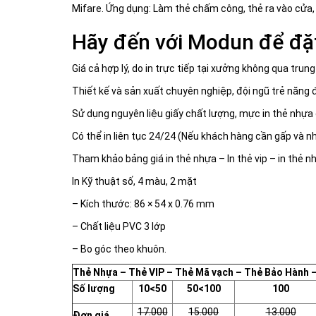
Mifare. Ứng dụng: Làm thẻ chấm công, thẻ ra vào cửa, 
Hãy đến với Modun để đặt i
Giá cả hợp lý, do in trực tiếp tại xưởng không qua trung
Thiết kế và sản xuất chuyên nghiệp, đội ngũ trẻ năng 
Sử dụng nguyên liệu giấy chất lượng, mực in thẻ nhựa 
Có thể in liên tục 24/24 (Nếu khách hàng cần gấp và n
Tham khảo bảng giá in thẻ nhựa – In thẻ vip – in thẻ n
In Kỹ thuật số, 4 màu, 2 mặt
– Kích thước: 86 × 54 x 0.76 mm
– Chất liệu PVC 3 lớp
– Bo góc theo khuôn.
Thẻ Nhựa – Thẻ VIP – Thẻ Mã vạch
– Thẻ Bảo Hành –
Số lượng
10<50
50<100
100
17.000
15.000
13.000
Đơn giá