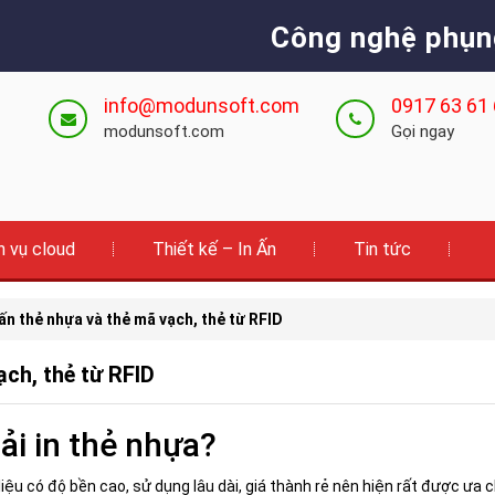
Công nghệ phụn
info@modunsoft.com
0917 63 61
modunsoft.com
Gọi ngay
h vụ cloud
Thiết kế – In Ấn
Tin tức
 ấn thẻ nhựa và thẻ mã vạch, thẻ từ RFID
ạch, thẻ từ RFID
ải in thẻ nhựa?
iệu có độ bền cao, sử dụng lâu dài, giá thành rẻ nên hiện rất được ưa 