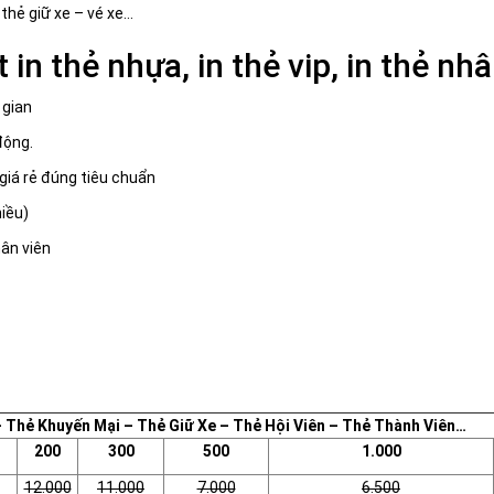
thẻ giữ xe – vé xe…
n thẻ nhựa, in thẻ vip, in thẻ nhâ
 gian
động.
giá rẻ đúng tiêu chuẩn
hiều)
hân viên
 Thẻ Khuyến Mại – Thẻ Giữ Xe – Thẻ Hội Viên – Thẻ Thành Viên…
200
300
500
1.000
12.000
11.000
7.000
6.500