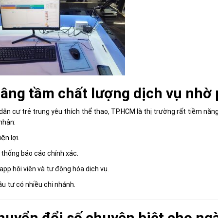
nâng tầm chất lượng dịch vụ nh
à dân cư trẻ trung yêu thích thể thao, TP.HCM là thị trường rất tiềm nă
 nhận:
ện lợi.
 thống báo cáo chính xác.
pp hội viên và tự động hóa dịch vụ.
ầu tư có nhiều chi nhánh.
huyển đổi số chuyên biệt cho n