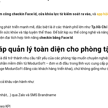
ố
 công checkin Face Id, cửa khóa lực từ kiểm soát ra vào,
và
app hội
ng phát triển mạnh mẽ, đặc biệt là ở các thành phố lớn như
Tp.Hồ Chí
 sức khỏe và tập luyện thể thao. Để bắt kịp xu thế công nghệ và nân
iện đại tích hợp tính năng
checkin bằng Face Id
.
p quản lý toàn diện cho phòng t
 đã trở thành nhu cầu tất yếu của các phòng tập muốn chuyên nghiệp 
phần mềm đến từ ModunSoft – đơn vị đi đầu trong lĩnh vực cung cấp p
age ModunSoft đăng các khách hàng triển khai), chứ không giống như 
cả khâu vận hành như:
h nhật,…) qua Zalo và SMS Brandname
heo KPI