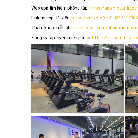
Web app tìm kiếm phòng tập:
https://app.modunfit.c
Link tải app Hội viên:
https://zalo.me/s/21826441790
Tham khảo miễn phí:
modunsoft.com/phan-mem-quan
Đăng ký tập luyện miễn phí tại:
https://modunfit.com/