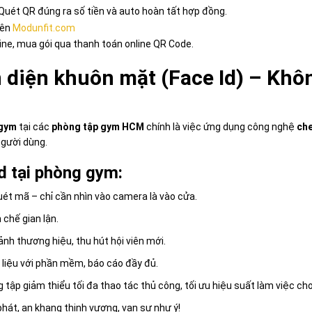
uét QR đúng ra số tiền và auto hoàn tất hợp đồng.
rên
Modunfit.com
line, mua gói qua thanh toán online QR Code.
diện khuôn mặt (Face Id) – Không
gym
tại các
phòng tập gym HCM
chính là việc ứng dụng công nghệ
che
người dùng.
Id tại phòng gym:
uét mã – chỉ cần nhìn vào camera là vào cửa.
 chế gian lận.
ảnh thương hiệu, thu hút hội viên mới.
 liệu với phần mềm, báo cáo đầy đủ.
ập giảm thiểu tối đa thao tác thủ công, tối ưu hiệu suất làm việc cho 
hát, an khang thịnh vượng, vạn sự như ý!