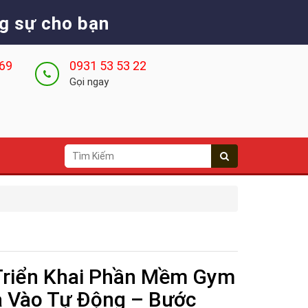
g sự cho bạn
 69
0931 53 53 22
Gọi ngay
 Triển Khai Phần Mềm Gym
a Vào Tự Động – Bước