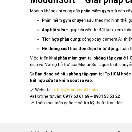
Modun không chỉ cung cấp
phần mềm gym
mà còn xâ
Phần mềm gym chuyên sâu
theo mô hình thẻ, gó
App hội viên
– giúp hội viên tự đặt lịch, xem thô
Tích hợp phần cứng
: cổng xoay, camera AI, thiết
Hệ thống xuất hóa đơn điện tử tự động
, tuân 
Việc triển khai
phần mềm gym
tại
phòng tập gym ở H
dịch vụ. Với sự hỗ trợ của ModunSoft, quá trình chuy
🚀
Bạn đang sở hữu phòng tập gym tại Tp.HCM hoặc ở
kết hợp cửa từ kiểm soát ra vào.
🔗 Website:
https://modunsoft.com
📲 Hotline tư vấn:
0917 63 61 69 – 0931 53 53 22
📍 Triển khai toàn quốc – hỗ trợ kỹ thuật trọn đời!