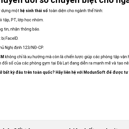
y dựng một
hệ sinh thái số
toàn diện cho ngành thể hình:
i tập, PT, lớp học nhóm.
ng tin, nhận thông báo.
 bị FaceID.
thủ Nghị định 123/NĐ-CP.
CM
không chỉ là xu hướng mà còn là chiến lược giúp các phòng tập vận
ển đổi số của các phòng gym tại Đà Lạt đang diễn ra mạnh mẽ và tạo n
 bất kỳ đâu trên toàn quốc? Hãy liên hệ với ModunSoft để được tư v