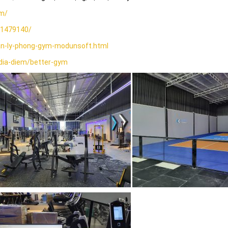
om/
81479140/
-ly-phong-gym-modunsoft.html
dia-diem/better-gym