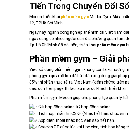
Tiến Trong Chuyển Đổi S
Modun triển khai
phần mềm gym
ModunGym,
Máy chấm
12, TP.Hồ Chí Minh.
Ngày nay, ngành công nghiệp thể hình tại Việt Nam đa
ngày càng có nhiều người dân địa phương quan tâm đến
Tp. Hồ Chí Minh đã cải tiến, triển khai
phần mềm gym
h
Phần mềm gym – Giải phá
Việc sử dụng
phần mềm gym
không còn là xu hướng mà
phòng gym quy mô lớn đã bắt đầu ứng dụng giải pháp 
85% thị phần thực tế tại Việt Nam (kiếm chứng trên p
cáo, còn trên page thì lâu lâu mới có khách triển khai.
Phần mềm gym Modun giúp chủ phòng tập quản lý tất 
Gửi hợp đồng online, ký hợp đồng online.
Tích hợp nhắn tin CSKH (Nhắc hết hạn, chúc sin
App điện thoại nhắc học viên sắp hết hạn.
Checkin PT cùng lúc với Học viên, tính hoa hồng t