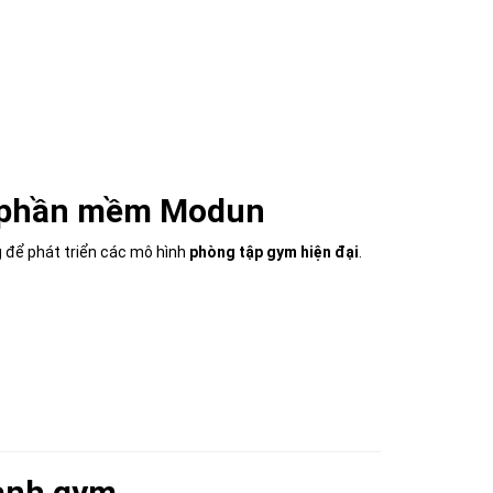
ờ phần mềm Modun
ng để phát triển các mô hình
phòng tập gym hiện đại
.
gành gym