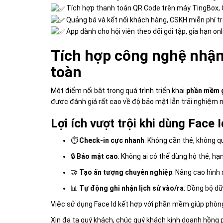
Tích hợp thanh toán QR Code trên máy TingBox, Q
Quảng bá và kết nối khách hàng, CSKH miễn phí t
App dành cho hội viên theo dõi gói tập, gia hạn on
Tích hợp công nghệ nhận 
toàn
Một điểm nổi bật trong quá trình triển khai
phần mềm 
được đánh giá rất cao về độ bảo mật lẫn trải nghiệm 
Lợi ích vượt trội khi dùng Face 
⏱
Check-in cực nhanh
: Không cần thẻ, không q
🔒
Bảo mật cao
: Không ai có thể dùng hộ thẻ, hạn
🤝
Tạo ấn tượng chuyên nghiệp
: Nâng cao hình 
📊
Tự động ghi nhận lịch sử vào/ra
: Đồng bộ dữ
Việc sử dụng Face Id kết hợp với phần mềm giúp phòng t
Xin đa tạ quý khách, chúc quý khách kinh doanh hồng p