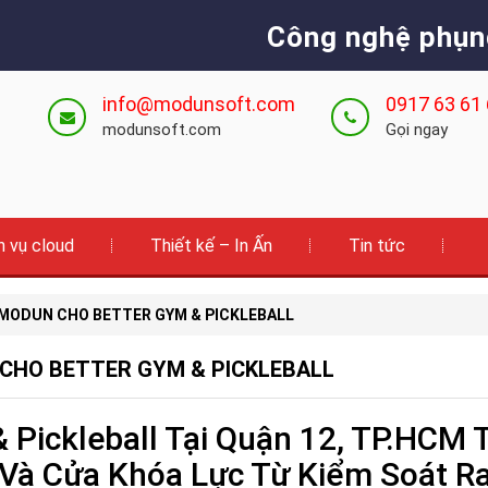
Công nghệ phụn
info@modunsoft.com
0917 63 61
modunsoft.com
Gọi ngay
h vụ cloud
Thiết kế – In Ấn
Tin tức
 MODUN CHO BETTER GYM & PICKLEBALL
CHO BETTER GYM & PICKLEBALL
Pickleball Tại Quận 12, TP.HCM
 Và Cửa Khóa Lực Từ Kiểm Soát R