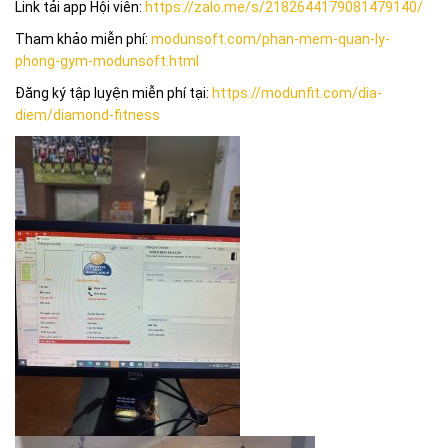
Link tải app Hội viên:
https://zalo.me/s/2182644179081479140/
Tham khảo miễn phí:
modunsoft.com/phan-mem-quan-ly-
phong-gym-modunsoft.html
Đăng ký tập luyện miễn phí tại:
https://modunfit.com/dia-
diem/diamond-fitness