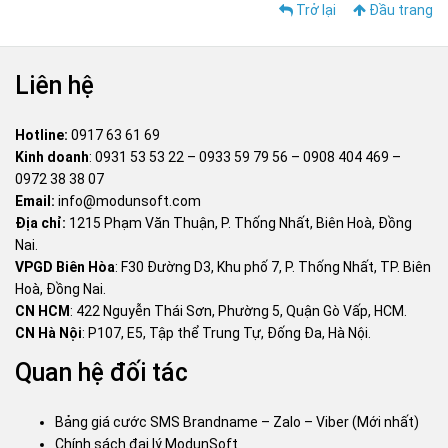
Trở lại
Đầu trang
Liên hệ
Hotline:
0917 63 61 69
Kinh doanh
:
0931 53 53 22
–
0933 59 79 56
–
0908 404 469
–
0972 38 38 07
Email:
info@modunsoft.com
Địa chỉ:
1215 Phạm Văn Thuận, P. Thống Nhất, Biên Hoà, Đồng
Nai.
VPGD Biên Hòa
: F30 Đường D3, Khu phố 7, P. Thống Nhất, TP. Biên
Hoà, Đồng Nai.
CN HCM
: 422 Nguyễn Thái Sơn, Phường 5, Quận Gò Vấp, HCM.
CN Hà Nội
: P107, E5, Tập thể Trung Tự, Đống Đa, Hà Nội.
Quan hệ đối tác
Bảng giá cước SMS Brandname – Zalo – Viber (Mới nhất)
Chính sách đại lý ModunSoft