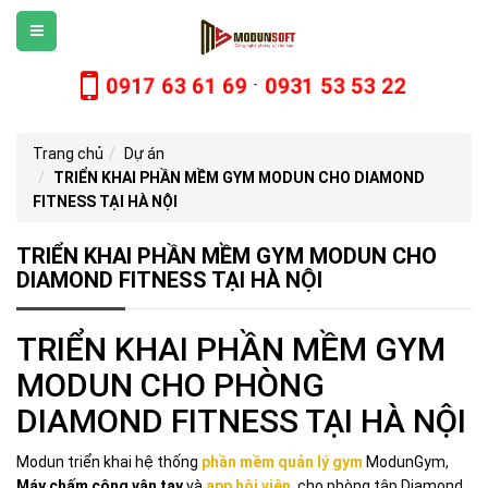
0917 63 61 69
0931 53 53 22
-
Trang chủ
Dự án
TRIỂN KHAI PHẦN MỀM GYM MODUN CHO DIAMOND
FITNESS TẠI HÀ NỘI
TRIỂN KHAI PHẦN MỀM GYM MODUN CHO
DIAMOND FITNESS TẠI HÀ NỘI
TRIỂN KHAI PHẦN MỀM GYM
MODUN CHO PHÒNG
DIAMOND FITNESS TẠI HÀ NỘI
Modun triển khai hệ thống
phần mềm quản lý gym
ModunGym,
Máy chấm công vân tay
và
app hội viên
, cho phòng tập Diamond