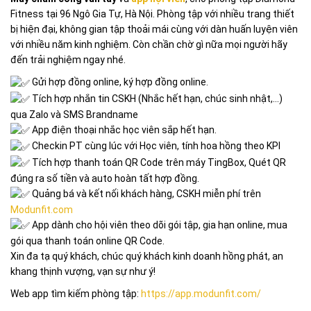
Fitness tại 96 Ngô Gia Tự, Hà Nội. Phòng tập với nhiều trang thiết
bị hiện đại, không gian tập thoải mái cùng với dàn huấn luyện viên
với nhiều năm kinh nghiệm. Còn chần chờ gì nữa mọi người hãy
đến trải nghiệm ngay nhé.
Gửi hợp đồng online, ký hợp đồng online.
Tích hợp nhắn tin CSKH (Nhắc hết hạn, chúc sinh nhật,…)
qua Zalo và SMS Brandname
App điện thoại nhắc học viên sắp hết hạn.
Checkin PT cùng lúc với Học viên, tính hoa hồng theo KPI
Tích hợp thanh toán QR Code trên máy TingBox, Quét QR
đúng ra số tiền và auto hoàn tất hợp đồng.
Quảng bá và kết nối khách hàng, CSKH miễn phí trên
Modunfit.com
App dành cho hội viên theo dõi gói tập, gia hạn online, mua
gói qua thanh toán online QR Code.
Xin đa tạ quý khách, chúc quý khách kinh doanh hồng phát, an
khang thịnh vượng, vạn sự như ý!
Web app tìm kiếm phòng tập:
https://app.modunfit.com/