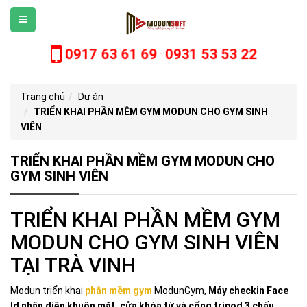
0917 63 61 69
0931 53 53 22
-
Trang chủ
Dự án
TRIỂN KHAI PHẦN MỀM GYM MODUN CHO GYM SINH
VIÊN
TRIỂN KHAI PHẦN MỀM GYM MODUN CHO
GYM SINH VIÊN
TRIỂN KHAI PHẦN MỀM GYM
MODUN CHO GYM SINH VIÊN
TẠI TRÀ VINH
Modun triển khai
phần mềm gym
ModunGym,
Máy checkin Face
Id nhận diện khuôn mặt, cửa khóa từ và cổng tripod 3 chấu