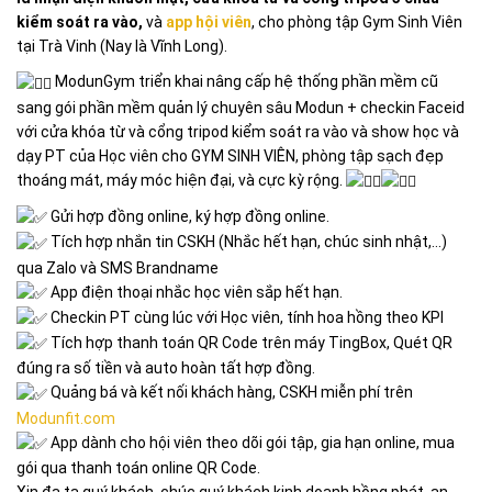
kiểm soát ra vào,
và
app hội viên
, cho phòng tập Gym Sinh Viên
tại Trà Vinh (Nay là Vĩnh Long).
ModunGym triển khai nâng cấp hệ thống phần mềm cũ
sang gói phần mềm quản lý chuyên sâu Modun + checkin Faceid
với cửa khóa từ và cổng tripod kiểm soát ra vào và show học và
dạy PT của Học viên cho GYM SINH VIÊN, phòng tập sạch đẹp
thoáng mát, máy móc hiện đại, và cực kỳ rộng.
Gửi hợp đồng online, ký hợp đồng online.
Tích hợp nhắn tin CSKH (Nhắc hết hạn, chúc sinh nhật,…)
qua Zalo và SMS Brandname
App điện thoại nhắc học viên sắp hết hạn.
Checkin PT cùng lúc với Học viên, tính hoa hồng theo KPI
Tích hợp thanh toán QR Code trên máy TingBox, Quét QR
đúng ra số tiền và auto hoàn tất hợp đồng.
Quảng bá và kết nối khách hàng, CSKH miễn phí trên
Modunfit.com
App dành cho hội viên theo dõi gói tập, gia hạn online, mua
gói qua thanh toán online QR Code.