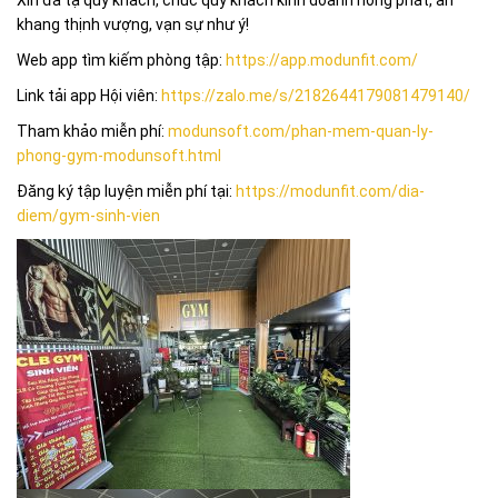
Xin đa tạ quý khách, chúc quý khách kinh doanh hồng phát, an
khang thịnh vượng, vạn sự như ý!
Web app tìm kiếm phòng tập:
https://app.modunfit.com/
Link tải app Hội viên:
https://zalo.me/s/2182644179081479140/
Tham khảo miễn phí:
modunsoft.com/phan-mem-quan-ly-
phong-gym-modunsoft.html
Đăng ký tập luyện miễn phí tại:
https://modunfit.com/dia-
diem/gym-sinh-vien