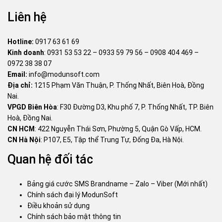
Liên hệ
Hotline:
0917 63 61 69
Kinh doanh
:
0931 53 53 22
–
0933 59 79 56
–
0908 404 469
–
0972 38 38 07
Email:
info@modunsoft.com
Địa chỉ:
1215 Phạm Văn Thuận, P. Thống Nhất, Biên Hoà, Đồng
Nai.
VPGD Biên Hòa
: F30 Đường D3, Khu phố 7, P. Thống Nhất, TP. Biên
Hoà, Đồng Nai.
CN HCM
: 422 Nguyễn Thái Sơn, Phường 5, Quận Gò Vấp, HCM.
CN Hà Nội
: P107, E5, Tập thể Trung Tự, Đống Đa, Hà Nội.
Quan hệ đối tác
Bảng giá cước SMS Brandname – Zalo – Viber (Mới nhất)
Chính sách đại lý ModunSoft
Điều khoản sử dụng
Chính sách bảo mật thông tin