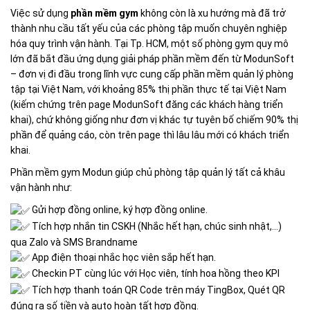
Việc sử dụng
phần mềm gym
không còn là xu hướng mà đã trở
thành nhu cầu tất yếu của các phòng tập muốn chuyên nghiệp
hóa quy trình vận hành. Tại Tp. HCM, một số phòng gym quy mô
lớn đã bắt đầu ứng dụng giải pháp phần mềm đến từ ModunSoft
– đơn vị đi đầu trong lĩnh vực cung cấp phần mềm quản lý phòng
tập tại Việt Nam, với khoảng 85% thị phần thực tế tại Việt Nam
(kiếm chứng trên page ModunSoft đăng các khách hàng triển
khai), chứ không giống như đơn vị khác tự tuyên bố chiếm 90% thị
phần để quảng cáo, còn trên page thì lâu lâu mới có khách triển
khai.
Phần mềm gym Modun giúp chủ phòng tập quản lý tất cả khâu
vận hành như:
Gửi hợp đồng online, ký hợp đồng online.
Tích hợp nhắn tin CSKH (Nhắc hết hạn, chúc sinh nhật,…)
qua Zalo và SMS Brandname
App điện thoại nhắc học viên sắp hết hạn.
Checkin PT cùng lúc với Học viên, tính hoa hồng theo KPI
Tích hợp thanh toán QR Code trên máy TingBox, Quét QR
đúng ra số tiền và auto hoàn tất hợp đồng.