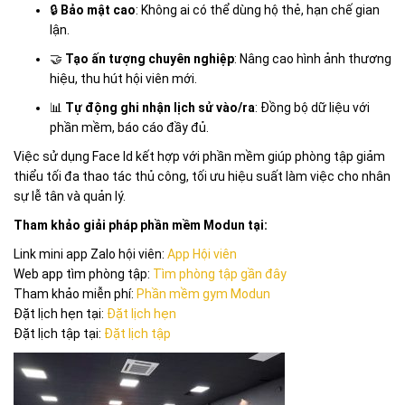
🔒
Bảo mật cao
: Không ai có thể dùng hộ thẻ, hạn chế gian
lận.
🤝
Tạo ấn tượng chuyên nghiệp
: Nâng cao hình ảnh thương
hiệu, thu hút hội viên mới.
📊
Tự động ghi nhận lịch sử vào/ra
: Đồng bộ dữ liệu với
phần mềm, báo cáo đầy đủ.
Việc sử dụng Face Id kết hợp với phần mềm giúp phòng tập giảm
thiểu tối đa thao tác thủ công, tối ưu hiệu suất làm việc cho nhân
sự lễ tân và quản lý.
Tham khảo giải pháp phần mềm Modun tại:
Link mini app Zalo hội viên:
App Hội viên
Web app tìm phòng tập:
Tìm phòng tập gần đây
Tham khảo miễn phí:
Phần mềm gym Modun
Đặt lịch hẹn tại:
Đặt lịch hẹn
Đặt lịch tập tại:
Đặt lịch tập