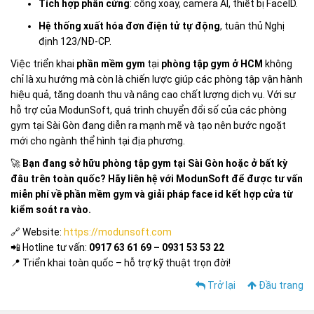
Tích hợp phần cứng
: cổng xoay, camera AI, thiết bị FaceID.
Hệ thống xuất hóa đơn điện tử tự động
, tuân thủ Nghị
định 123/NĐ-CP.
Việc triển khai
phần mềm gym
tại
phòng tập gym ở HCM
không
chỉ là xu hướng mà còn là chiến lược giúp các phòng tập vận hành
hiệu quả, tăng doanh thu và nâng cao chất lượng dịch vụ. Với sự
hỗ trợ của ModunSoft, quá trình chuyển đổi số của các phòng
gym tại Sài Gòn đang diễn ra mạnh mẽ và tạo nên bước ngoặt
mới cho ngành thể hình tại địa phương.
🚀
Bạn đang sở hữu phòng tập gym tại Sài Gòn hoặc ở bất kỳ
đâu trên toàn quốc? Hãy liên hệ với ModunSoft để được tư vấn
miễn phí về phần mềm gym và giải pháp face id kết hợp cửa từ
kiểm soát ra vào.
🔗 Website:
https://modunsoft.com
📲 Hotline tư vấn:
0917 63 61 69 – 0931 53 53 22
📍 Triển khai toàn quốc – hỗ trợ kỹ thuật trọn đời!
Trở lại
Đầu trang