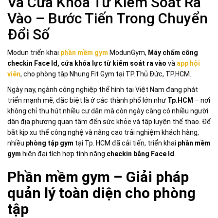
Và Cửa Khóa Từ Kiểm Soát Ra
Vào – Bước Tiến Trong Chuyển
Đổi Số
Modun triển khai
phần mềm gym
ModunGym,
Máy chấm công
checkin Face Id, cửa khóa lực từ kiểm soát ra vào
và
app hội
viên
, cho phòng tập Nhung Fit Gym tại TP.Thủ Đức, TP.HCM.
Ngày nay, ngành công nghiệp thể hình tại Việt Nam đang phát
triển mạnh mẽ, đặc biệt là ở các thành phố lớn như
Tp.HCM
– nơi
không chỉ thu hút nhiều cư dân mà còn ngày càng có nhiều người
dân địa phương quan tâm đến sức khỏe và tập luyện thể thao. Để
bắt kịp xu thế công nghệ và nâng cao trải nghiệm khách hàng,
nhiều
phòng tập gym
tại Tp. HCM đã cải tiến, triển khai
phần mềm
gym
hiện đại tích hợp tính năng
checkin bằng Face Id
.
Phần mềm gym – Giải pháp
quản lý toàn diện cho phòng
tập