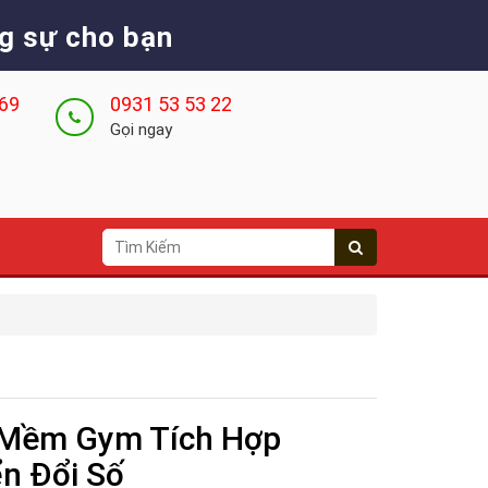
g sự cho bạn
 69
0931 53 53 22
Gọi ngay
n Mềm Gym Tích Hợp
ển Đổi Số