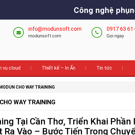
Công nghệ phụn
info@modunsoft.com
0917 63 61
modunsoft.com
Gọi ngay
h vụ cloud
Thiết kế – In Ấn
Tin tức
 MODUN CHO WAY TRAINING
CHO WAY TRAINING
ing Tại Cần Thơ, Triển Khai Phầ
t Ra Vào – Bước Tiến Trong Chuy