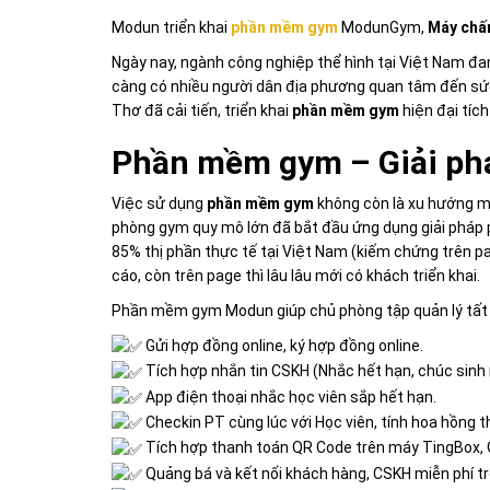
Modun triển khai
phần mềm gym
ModunGym,
Máy chấ
Ngày nay, ngành công nghiệp thể hình tại Việt Nam đa
càng có nhiều người dân địa phương quan tâm đến sức 
Thơ đã cải tiến, triển khai
phần mềm gym
hiện đại tíc
Phần mềm gym – Giải phá
Việc sử dụng
phần mềm gym
không còn là xu hướng mà
phòng gym quy mô lớn đã bắt đầu ứng dụng giải pháp 
85% thị phần thực tế tại Việt Nam (kiếm chứng trên p
cáo, còn trên page thì lâu lâu mới có khách triển khai.
Phần mềm gym Modun giúp chủ phòng tập quản lý tất 
Gửi hợp đồng online, ký hợp đồng online.
Tích hợp nhắn tin CSKH (Nhắc hết hạn, chúc sin
App điện thoại nhắc học viên sắp hết hạn.
Checkin PT cùng lúc với Học viên, tính hoa hồng t
Tích hợp thanh toán QR Code trên máy TingBox, Q
Quảng bá và kết nối khách hàng, CSKH miễn phí t