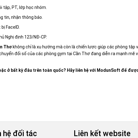
i tập, PT, lớp học nhóm.
ng tin, nhận thông báo.
 bị FaceID.
thủ Nghị định 123/NĐ-CP.
ần Thơ
không chỉ là xu hướng mà còn là chiến lược giúp các phòng tập 
h chuyển đổi số của các phòng gym tại Cần Thơ đang diễn ra mạnh mẽ v
ặc ở bất kỳ đâu trên toàn quốc? Hãy liên hệ với ModunSoft để được
 hệ đối tác
Liên kết website