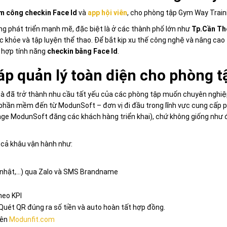
m công checkin Face Id
và
app hội viên
, cho phòng tập Gym Way Train
ng phát triển mạnh mẽ, đặc biệt là ở các thành phố lớn như
Tp.Cần Th
khỏe và tập luyện thể thao. Để bắt kịp xu thế công nghệ và nâng cao
h hợp tính năng
checkin bằng Face Id
.
p quản lý toàn diện cho phòng t
 đã trở thành nhu cầu tất yếu của các phòng tập muốn chuyên nghiệp 
phần mềm đến từ ModunSoft – đơn vị đi đầu trong lĩnh vực cung cấp p
age ModunSoft đăng các khách hàng triển khai), chứ không giống như 
cả khâu vận hành như:
h nhật,…) qua Zalo và SMS Brandname
heo KPI
uét QR đúng ra số tiền và auto hoàn tất hợp đồng.
rên
Modunfit.com