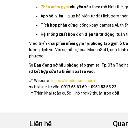
Phần mềm gym
chuyên sâu
theo mô hình thẻ, gó
App hội viên
– giúp hội viên tự đặt lịch, xem thô
Tích hợp phần cứng
: cổng xoay, camera AI, thiết
Hệ thống xuất hóa đơn điện tử tự động
, tuân 
Việc triển khai
phần mềm gym
tại
phòng tập gym ở C
lượng dịch vụ. Với sự hỗ trợ của ModunSoft, quá trìn
phương.
🚀
Bạn đang sở hữu phòng tập gym tại Tp.Cần Thơ ho
id kết hợp cửa từ kiểm soát ra vào.
🔗 Website:
https://modunsoft.com
📲 Hotline tư vấn:
0917 63 61 69 – 0931 53 53 22
📍 Triển khai toàn quốc – hỗ trợ kỹ thuật trọn đời!
Liên hệ
Quan