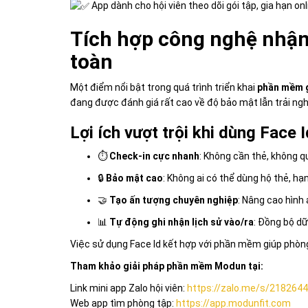
App dành cho hội viên theo dõi gói tập, gia hạn on
Tích hợp công nghệ nhận 
toàn
Một điểm nổi bật trong quá trình triển khai
phần mềm 
đang được đánh giá rất cao về độ bảo mật lẫn trải ng
Lợi ích vượt trội khi dùng Face 
⏱
Check-in cực nhanh
: Không cần thẻ, không q
🔒
Bảo mật cao
: Không ai có thể dùng hộ thẻ, hạn
🤝
Tạo ấn tượng chuyên nghiệp
: Nâng cao hình 
📊
Tự động ghi nhận lịch sử vào/ra
: Đồng bộ dữ
Việc sử dụng Face Id kết hợp với phần mềm giúp phòng t
Tham khảo giải pháp phần mềm Modun tại:
Link mini app Zalo hội viên:
https://zalo.me/s/218264
Web app tìm phòng tập:
https://app.modunfit.com