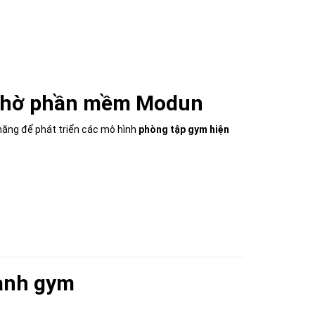
ụ nhờ phần mềm Modun
m năng để phát triển các mô hình
phòng tập gym hiện
gành gym