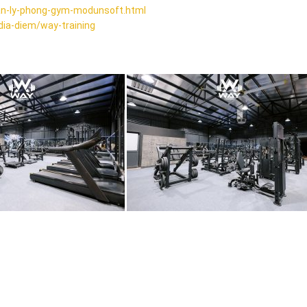
-ly-phong-gym-modunsoft.html
dia-diem/way-training