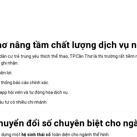
hơ nâng tầm chất lượng dịch v
à dân cư trẻ trung yêu thích thể thao, TP.Cần Thơ là thị trường rất tiề
 ghi nhận:
ện lợi.
 thống báo cáo chính xác.
pp hội viên và tự động hóa dịch vụ.
ầu tư có nhiều chi nhánh.
huyển đổi số chuyên biệt cho n
y dựng một
hệ sinh thái số
toàn diện cho ngành thể hình: