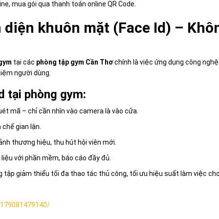
line, mua gói qua thanh toán online QR Code.
diện khuôn mặt (Face Id) – Không
gym
tại các
phòng tập gym Cần Thơ
chính là việc ứng dụng công ngh
hiệm người dùng.
Id tại phòng gym:
uét mã – chỉ cần nhìn vào camera là vào cửa.
 chế gian lận.
ảnh thương hiệu, thu hút hội viên mới.
 liệu với phần mềm, báo cáo đầy đủ.
ập giảm thiểu tối đa thao tác thủ công, tối ưu hiệu suất làm việc cho 
4179081479140/