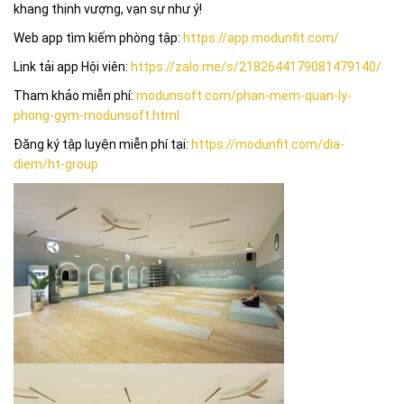
khang thịnh vượng, vạn sự như ý!
Web app tìm kiếm phòng tập:
https://app.modunfit.com/
Link tải app Hội viên:
https://zalo.me/s/2182644179081479140/
Tham khảo miễn phí:
modunsoft.com/phan-mem-quan-ly-
phong-gym-modunsoft.html
Đăng ký tập luyện miễn phí tại:
https://modunfit.com/dia-
diem/ht-group