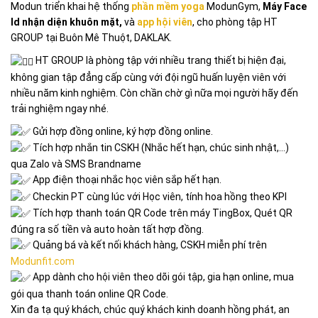
Modun triển khai hệ thống
phần mềm yoga
ModunGym,
Máy Face
Id nhận diện khuôn mặt,
và
app hội viên
, cho phòng tập HT
GROUP tại Buôn Mê Thuột, DAKLAK.
HT GROUP là
phòng tập với nhiều trang thiết bị hiện đại,
không gian tập đẳng cấp cùng với đội ngũ huấn luyện viên với
nhiều năm kinh nghiệm. Còn chần chờ gì nữa mọi người hãy đến
trải nghiệm ngay nhé.
Gửi hợp đồng online, ký hợp đồng online.
Tích hợp nhắn tin CSKH (Nhắc hết hạn, chúc sinh nhật,…)
qua Zalo và SMS Brandname
App điện thoại nhắc học viên sắp hết hạn.
Checkin PT cùng lúc với Học viên, tính hoa hồng theo KPI
Tích hợp thanh toán QR Code trên máy TingBox, Quét QR
đúng ra số tiền và auto hoàn tất hợp đồng.
Quảng bá và kết nối khách hàng, CSKH miễn phí trên
Modunfit.com
App dành cho hội viên theo dõi gói tập, gia hạn online, mua
gói qua thanh toán online QR Code.
Xin đa tạ quý khách, chúc quý khách kinh doanh hồng phát, an