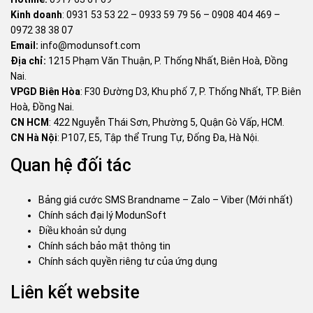
Kinh doanh
:
0931 53 53 22
–
0933 59 79 56
–
0908 404 469
–
0972 38 38 07
Email:
info@modunsoft.com
Địa chỉ:
1215 Phạm Văn Thuận, P. Thống Nhất, Biên Hoà, Đồng
Nai.
VPGD Biên Hòa
: F30 Đường D3, Khu phố 7, P. Thống Nhất, TP. Biên
Hoà, Đồng Nai.
CN HCM
: 422 Nguyễn Thái Sơn, Phường 5, Quận Gò Vấp, HCM.
CN Hà Nội
: P107, E5, Tập thể Trung Tự, Đống Đa, Hà Nội.
Quan hệ đối tác
Bảng giá cước SMS Brandname – Zalo – Viber (Mới nhất)
Chính sách đại lý ModunSoft
Điều khoản sử dụng
Chính sách bảo mật thông tin
Chính sách quyền riêng tư của ứng dụng
Liên kết website