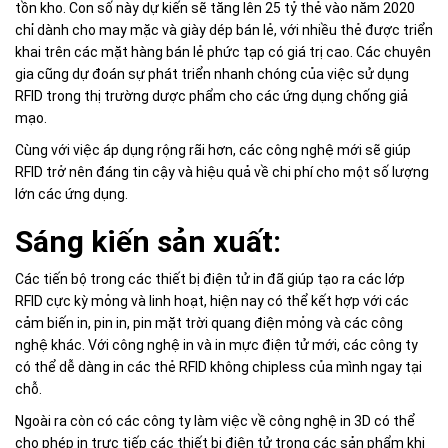
tồn kho. Con số này dự kiến ​​sẽ tăng lên 25 tỷ thẻ vào năm 2020
chỉ dành cho may mặc và giày dép bán lẻ, với nhiều thẻ được triển
khai trên các mặt hàng bán lẻ phức tạp có giá trị cao. Các chuyên
gia cũng dự đoán sự phát triển nhanh chóng của việc sử dụng
RFID trong thị trường dược phẩm cho các ứng dụng chống giả
mạo.
Cùng với việc áp dụng rộng rãi hơn, các công nghệ mới sẽ giúp
RFID trở nên đáng tin cậy và hiệu quả về chi phí cho một số lượng
lớn các ứng dụng.
Sáng kiến ​​sản xuất:
Các tiến bộ trong các thiết bị điện tử in đã giúp tạo ra các lớp
RFID cực kỳ mỏng và linh hoạt, hiện nay có thể kết hợp với các
cảm biến in, pin in, pin mặt trời quang điện mỏng và các công
nghệ khác. Với công nghệ in và in mực điện tử mới, các công ty
có thể dễ dàng in các thẻ RFID không chipless của mình ngay tại
chỗ.
Ngoài ra còn có các công ty làm việc về công nghệ in 3D có thể
cho phép in trực tiếp các thiết bị điện tử trong các sản phẩm khi