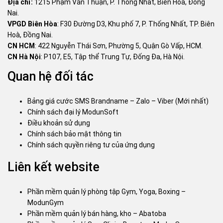
Địa chỉ:
1215 Phạm Văn Thuận, P. Thống Nhất, Biên Hoà, Đồng
Nai.
VPGD Biên Hòa
: F30 Đường D3, Khu phố 7, P. Thống Nhất, TP. Biên
Hoà, Đồng Nai.
CN HCM
: 422 Nguyễn Thái Sơn, Phường 5, Quận Gò Vấp, HCM.
CN Hà Nội
: P107, E5, Tập thể Trung Tự, Đống Đa, Hà Nội.
Quan hệ đối tác
Bảng giá cước SMS Brandname – Zalo – Viber (Mới nhất)
Chính sách đại lý ModunSoft
Điều khoản sử dụng
Chính sách bảo mật thông tin
Chính sách quyền riêng tư của ứng dụng
Liên kết website
Phần mềm quản lý phòng tập Gym, Yoga, Boxing –
ModunGym
Phần mềm quản lý bán hàng, kho – Abatoba