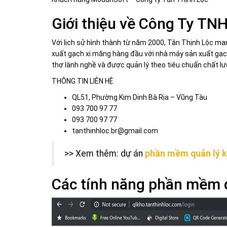
Giới thiệu về Công Ty T
Với lịch sử hình thành từ năm 2000, Tân Thịnh Lộc m
xuất gạch xi măng hàng đầu với nhà máy sản xuất gạc
thợ lành nghề và được quản lý theo tiêu chuẩn chất l
THÔNG TIN LIÊN HỆ
QL51, Phường Kim Dinh Bà Rịa – Vũng Tàu
093 700 97 77
093 700 97 77
tanthinhloc.br@gmail.com
>> Xem thêm: dự án
phần mềm quản lý kh
Các tính năng phần mềm 