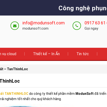
Công nghệ phụn
info@modunsoft.com
0917 63 61
modunsoft.com
Gọi ngay
h vụ cloud
Thiết kế – In Ấn
Tin tức
uất – TanThinhLoc
nThinhLoc
xuất TANTHINHLOC
do công ty thiết kế phần mềm
ModunSoft
đã triển
trải nghiệm tốt nhất cho quý khách hàng.