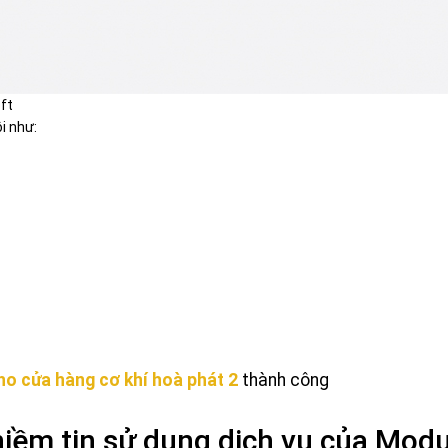
ft
i như:
o cửa hàng cơ khí hoà phát 2
thành công
niềm tin sử dụng dịch vụ của Mod