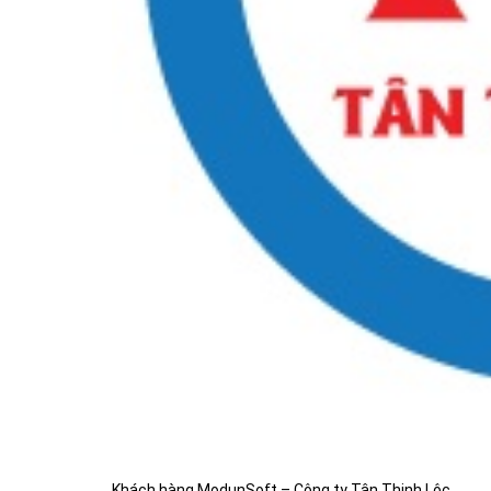
Khách hàng ModunSoft – Công ty Tân Thịnh Lộc