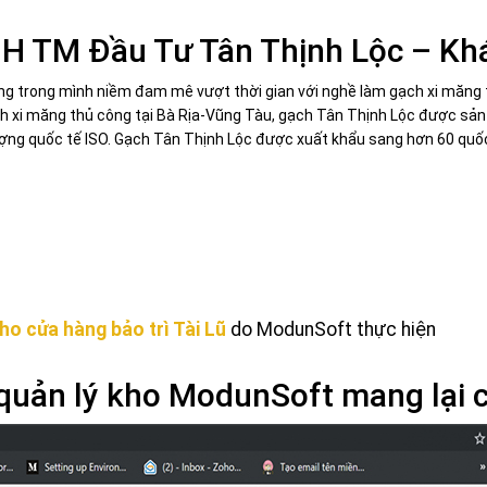
NHH TM Đầu Tư Tân Thịnh Lộc – K
ang trong mình niềm đam mê vượt thời gian với nghề làm gạch xi măng 
h xi măng thủ công tại Bà Rịa-Vũng Tàu, gạch Tân Thịnh Lộc được sản
ượng quốc tế ISO. Gạch Tân Thịnh Lộc được xuất khẩu sang hơn 60 quốc 
o cửa hàng bảo trì Tài Lũ
do ModunSoft thực hiện
quản lý kho ModunSoft mang lại 