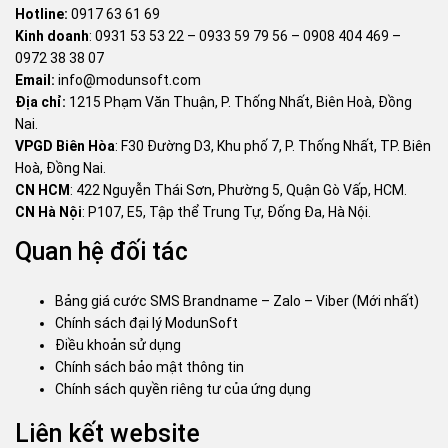
Hotline:
0917 63 61 69
Kinh doanh
:
0931 53 53 22
–
0933 59 79 56
–
0908 404 469
–
0972 38 38 07
Email:
info@modunsoft.com
Địa chỉ:
1215 Phạm Văn Thuận, P. Thống Nhất, Biên Hoà, Đồng
Nai.
VPGD Biên Hòa
: F30 Đường D3, Khu phố 7, P. Thống Nhất, TP. Biên
Hoà, Đồng Nai.
CN HCM
: 422 Nguyễn Thái Sơn, Phường 5, Quận Gò Vấp, HCM.
CN Hà Nội
: P107, E5, Tập thể Trung Tự, Đống Đa, Hà Nội.
Quan hệ đối tác
Bảng giá cước SMS Brandname – Zalo – Viber (Mới nhất)
Chính sách đại lý ModunSoft
Điều khoản sử dụng
Chính sách bảo mật thông tin
Chính sách quyền riêng tư của ứng dụng
Liên kết website