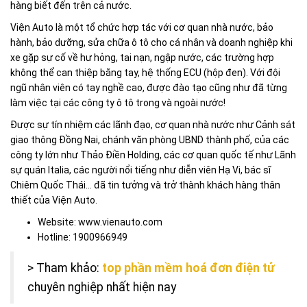
hàng biết đến trên cả nước.
Viện Auto là một tổ chức hợp tác với cơ quan nhà nước, bảo
hành, bảo dưỡng, sửa chữa ô tô cho cá nhân và doanh nghiệp khi
xe gặp sự cố về hư hỏng, tai nạn, ngập nước, các trường hợp
không thể can thiệp bằng tay, hệ thống ECU (hộp đen). Với đội
ngũ nhân viên có tay nghề cao, được đào tạo cũng như đã từng
làm việc tại các công ty ô tô trong và ngoài nước!
Được sự tín nhiệm các lãnh đạo, cơ quan nhà nước như Cảnh sát
giao thông Đồng Nai, chánh văn phòng UBND thành phố, của các
công ty lớn như Thảo Điền Holding, các cơ quan quốc tế như Lãnh
sự quán Italia, các người nổi tiếng như diễn viên Hạ Vi, bác sĩ
Chiêm Quốc Thái… đã tin tưởng và trở thành khách hàng thân
thiết của Viện Auto.
Website: www.vienauto.com
Hotline: 1900966949
> Tham khảo:
top phần mềm hoá đơn điện tử
chuyên nghiệp nhất hiện nay