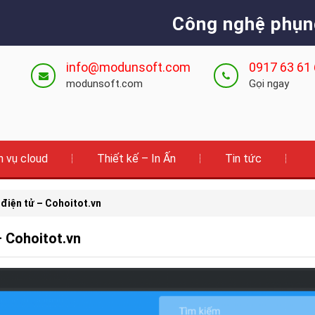
Công nghệ phụn
info@modunsoft.com
0917 63 61
modunsoft.com
Gọi ngay
h vụ cloud
Thiết kế – In Ấn
Tin tức
 điện tử – Cohoitot.vn
– Cohoitot.vn