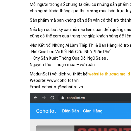
Mỗi người trong số chúng ta đều có những sản phẩm c
cho người khác thông qua thị trường mua bán trực tuy
Sản phẩm mà bạn không cần đến vẫn có thể trở thành v
Nếu bạn có bất kỳ câu hỏi nào liên quan đến quảng cáo
cũng có thể xem qua trang trợ giúp khách hàng để liên
-Nơi Kết Nối Những Ai Làm Tiếp Thị & Bán Hàng Hổ trợ 
-Nơi Giao Lưu Và Kết Nối Giữa Nhà Phân Phối
– Cty Sản Xuất Thông Qua Đội Ngũ Sales .
Nguyên tắc : Thuận mua – vừa bán
ModunSoft với dịch vụ
thiết kế
website thương mại đ
Website: www.cohoitot.vn
Email: cohoitot@cohoitot.vn