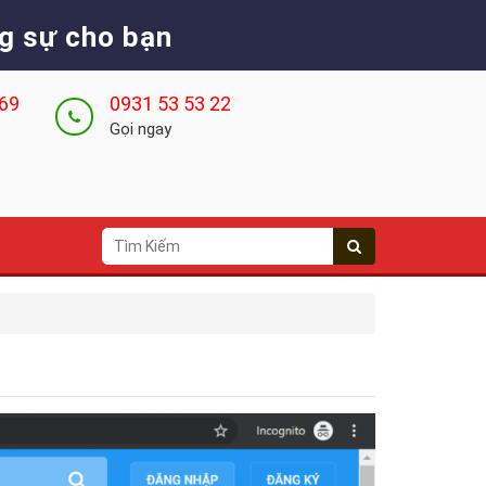
g sự cho bạn
 69
0931 53 53 22
Gọi ngay