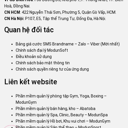
Hoà, Đồng Nai.
CN HCM
: 422 Nguyễn Thái Sơn, Phường 5, Quận Gò Vấp, HCM.
CN Hà Nội
: P107, E5, Tập thể Trung Tự, Đống Đa, Hà Nội.
Quan hệ đối tác
Bảng giá cước SMS Brandname – Zalo – Viber (Mới nhất)
Chính sách đại lý ModunSoft
Điều khoản sử dụng
Chính sách bảo mật thông tin
Chính sách quyền riêng tư của ứng dụng
Liên kết website
Phần mềm quản lý phòng tập Gym, Yoga, Boxing –
ModunGym
Phần mềm quản lý bán hàng, kho – Abatoba
Phần mềm quản lý Spa, Clinic, Beauty – ModunSpa
Phần mềm quản lý Hồ bơi, Khu vui chơi – ModunGym
Phần mềm quản lý Sân thể thao – ModunSport