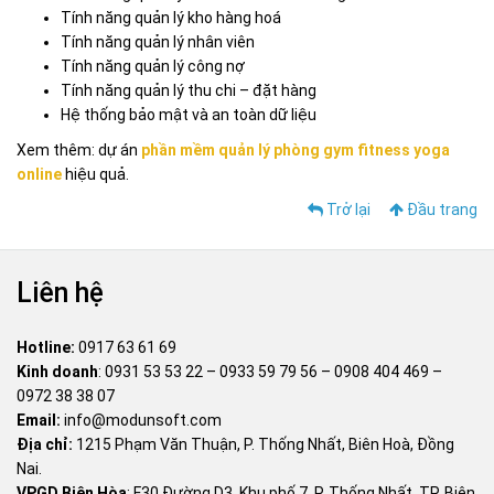
Tính năng quản lý kho hàng hoá
Tính năng quản lý nhân viên
Tính năng quản lý công nợ
Tính năng quản lý thu chi – đặt hàng
Hệ thống bảo mật và an toàn dữ liệu
Xem thêm: dự án
phần mềm quản lý phòng gym fitness yoga
online
hiệu quả.
Trở lại
Đầu trang
Liên hệ
Hotline:
0917 63 61 69
Kinh doanh
:
0931 53 53 22
–
0933 59 79 56
–
0908 404 469
–
0972 38 38 07
Email:
info@modunsoft.com
Địa chỉ:
1215 Phạm Văn Thuận, P. Thống Nhất, Biên Hoà, Đồng
Nai.
VPGD Biên Hòa
: F30 Đường D3, Khu phố 7, P. Thống Nhất, TP. Biên