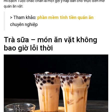
mì Bạch Tuộc chắc chắn là một gợi ý hấp dẫn cho thực đơn mở
quán ăn vặt.
> Tham khảo:
phần mềm tính tiền quán ăn
chuyên nghiệp
Trà sữa – món ăn vặt không
bao giờ lỗi thời