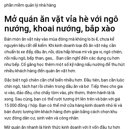
phần mềm quản lý nhà hàng
Mở quán ăn vặt vỉa hè với ngô
nướng, khoai nướng, bắp xào
Bán món ăn vặt này vào mùa đông mà không lo bị ế, chưa kể
nguyên liệu rất dễ kiếm. Khi kinh doanh loại đồ ăn vặt này, cần
chuẩn bị xe đẩy, dầu ăn, nồi, dừa hấp khoai mì và gia vị, ngô chiên,
nồi nấu ngô, bếp than, gas,… Bạn cần nghĩ đến các dụng cụ hơn
như bếp. Cố gắng học thêm một số kỹ năng nấu nướng để thu hút
nhiều khách hàng đến quán ăn vặt hơn.
Đặc biệt ngô chiên cần chế biến nhiều hơn. Đầu tiên, bạn cần luộc
chín ngô, tách hạt rồi chiên trong dầu ăn và bơ. Tiếp theo cho gia
vị vào, đảo đều, cho chấy tôm vào, phi thơm, thêm hành lá là
xong. Sau cùng, bạn có thể rưới tương ớt lên trên và bán với giá
15.000 đồng / hộp. Bạn có thể mở cửa hàng kinh doanh nhỏ lẻ và
bán được lượng lớn khách hàng đơn giản bằng cách chọn khu
vực đông dân cư, sinh viên và công nhân.
Mở quán ăn nhanh là hình thức kinh doanh với ít vốn đầu tư hơn