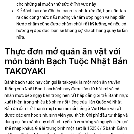
cho những ai muốn thử sức ở lĩnh vực này.
Để đánh bại các đối thủ cạnh tranh trước đó, bạn cần tạo
ra các công thức nấu nướng và tẩm ướp ngon và hấp dẫn.
Nước chấm cũng được chăm chút rất kỹ lưỡng, và nếu có
hương vị độc đáo, bạn sẽ không sợ khách hàng quay lại lần
nữa.
Thực đơn mở quán ăn vặt với
món bánh Bạch Tuộc Nhật Bản
TAKOYAKI
Bánh bạch tuộc hay còn gọi là takoyaki là một món ăn truyền
thống của Nhật Bản. Loại bánh này được làm từ bột mì và có
nhân mực béo ngậy bên trong nên rất hấp dẫn giới trẻ. Bánh mực
xuất hiện trong nhiều bộ phim nổi tiếng của Hàn Quốc và Nhật
Bản đã dần trở thành một món ăn nổi tiếng ở Việt Nam và rất
được các em học sinh, sinh viên yêu thích. Chi phí đầu tư thấp và
dụng cụ làm bánh duy nhất chủ yếu là vỉ nướng và nguyên liệu (có
thể nhập khẩu). Giá lẻ trung bình một set là 1525K / 5 bánh. Bánh