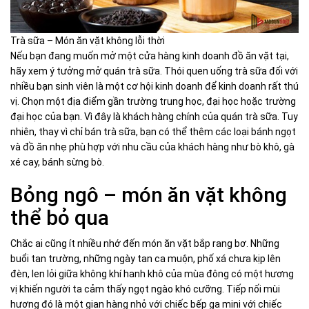
Trà sữa – Món ăn vặt không lỗi thời
Nếu bạn đang muốn mở một cửa hàng kinh doanh đồ ăn vặt tại,
hãy xem ý tưởng mở quán trà sữa. Thói quen uống trà sữa đối với
nhiều bạn sinh viên là một cơ hội kinh doanh để kinh doanh rất thú
vị. Chọn một địa điểm gần trường trung học, đại học hoặc trường
đại học của bạn. Vì đây là khách hàng chính của quán trà sữa. Tuy
nhiên, thay vì chỉ bán trà sữa, bạn có thể thêm các loại bánh ngọt
và đồ ăn nhẹ phù hợp với nhu cầu của khách hàng như bò khô, gà
xé cay, bánh sừng bò.
Bỏng ngô – món ăn vặt không
thể bỏ qua
Chắc ai cũng ít nhiều nhớ đến món ăn vặt bắp rang bơ. Những
buổi tan trường, những ngày tan ca muộn, phố xá chưa kịp lên
đèn, len lỏi giữa không khí hanh khô của mùa đông có một hương
vị khiến người ta cảm thấy ngọt ngào khó cưỡng. Tiếp nối mùi
hương đó là một gian hàng nhỏ với chiếc bếp ga mini với chiếc